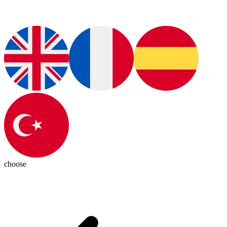
choose