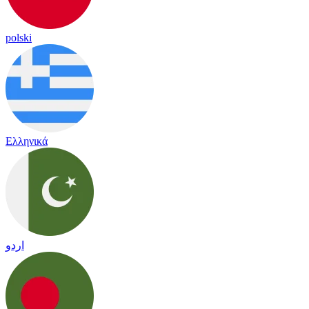
polski
Ελληνικά
اردو