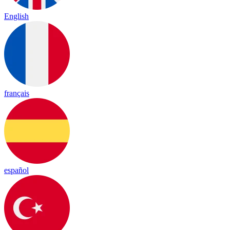
English
français
español