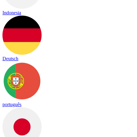
Indonesia
Deutsch
português