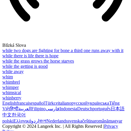
Blízká Slova
while two dogs are fighting for bone a third one runs away with it
while there is life there is hope
while the grass grows the horse starves
while the getting is good
while away
whim
whimbrel
whimper
whimsical
whinberry
English
français
español
Türkçe
italiano
русский
українська
Tiếng
Việt
हिन्दी
العربية
Filipino
فارسی
Indonesia
Deutsch
português
日本語
中文
한국어
polski
Ελληνικά
اردو
বাংলা
Nederlands
svenska
čeština
română
magyar
Copyright © 2024 Langeek Inc. | All Rights Reserved |
Privacy