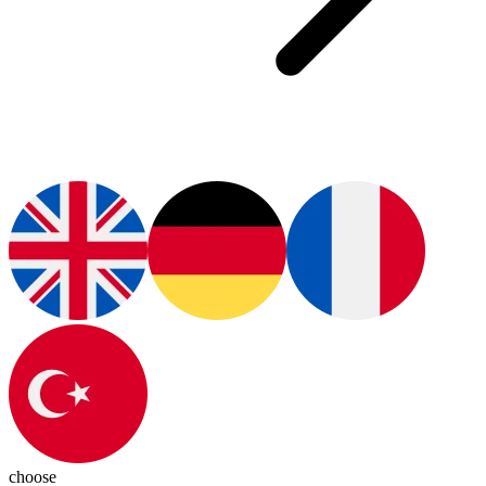
choose