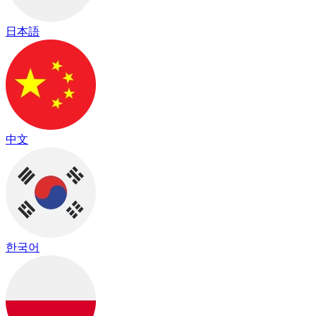
日本語
中文
한국어