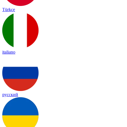
Türkçe
italiano
русский