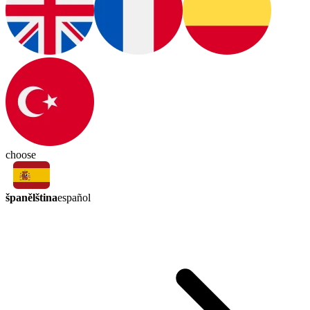
choose
španělština
español