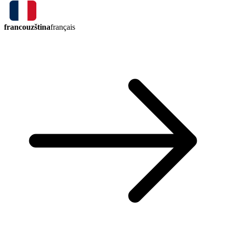
francouzština
français