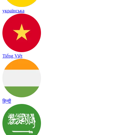
українська
Tiếng Việt
हिन्दी