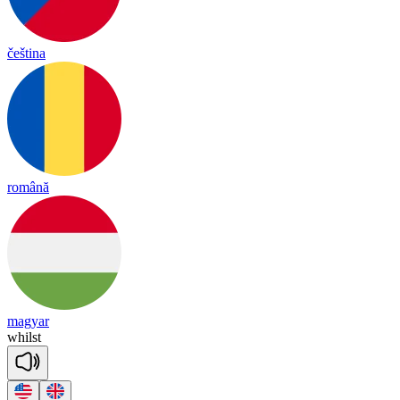
čeština
română
magyar
whilst