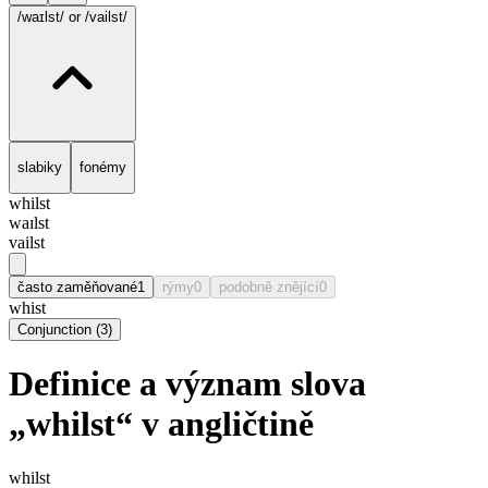
/waɪlst/
or /vailst/
slabiky
fonémy
whilst
waɪlst
vailst
často zaměňované
1
rýmy
0
podobně znějící
0
whist
Conjunction
(
3
)
Definice a význam slova
„whilst“ v angličtině
whilst