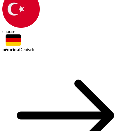
choose
němčina
Deutsch