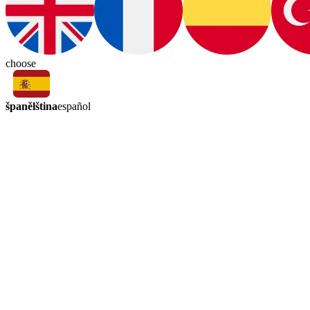
choose
španělština
español