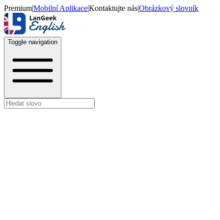
Premium
|
Mobilní Aplikace
|
Kontaktujte nás
|
Obrázkový slovník
Toggle navigation