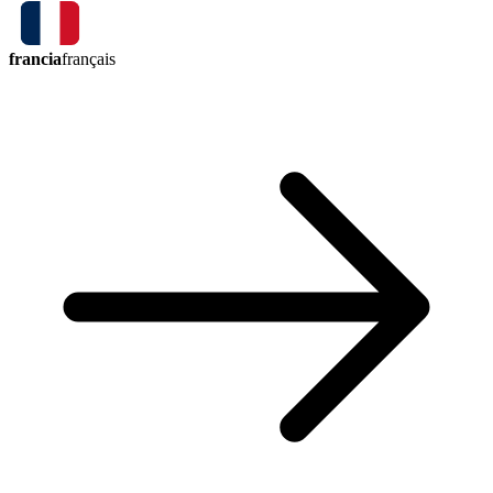
francia
français