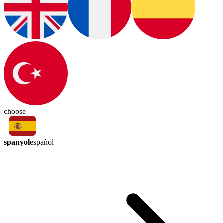
choose
spanyol
español