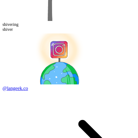
shiver
ing
shiver
@langeek.co