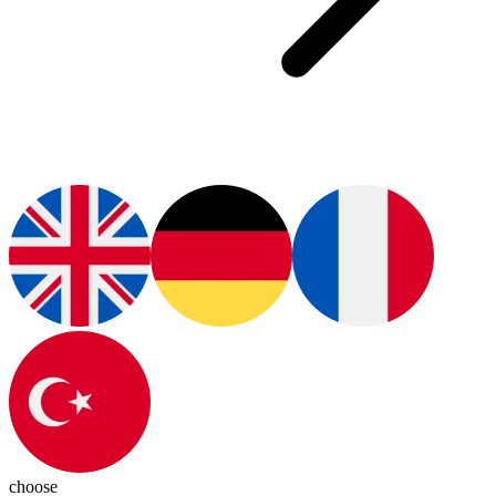
choose