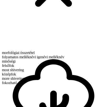
morfológiai összetétel
folyamatos melléknévi igenévi melléknév
minőségi
felsőfok
most shivering
középfok
more shivering
fokozható