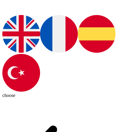
choose