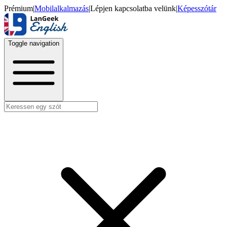
Prémium
|
Mobilalkalmazás
|
Lépjen kapcsolatba velünk
|
Képesszótár
Toggle navigation