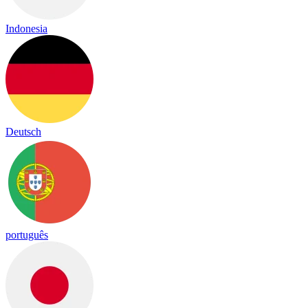
Indonesia
Deutsch
português