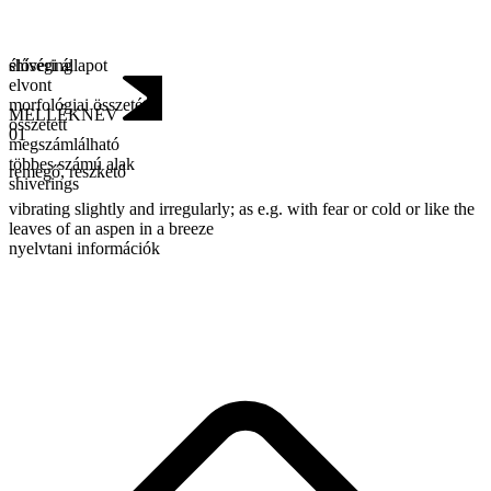
élőségi állapot
shivering
elvont
morfológiai összetétel
MELLÉKNÉV
összetett
01
megszámlálható
többes számú alak
remegő
,
reszkető
shiverings
vibrating slightly and irregularly; as e.g. with fear or cold or like the
leaves of an aspen in a breeze
nyelvtani információk