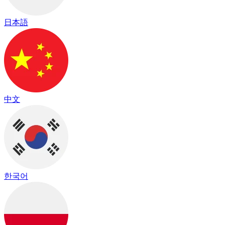
日本語
中文
한국어