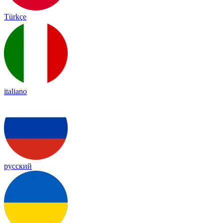
Türkçe
italiano
русский