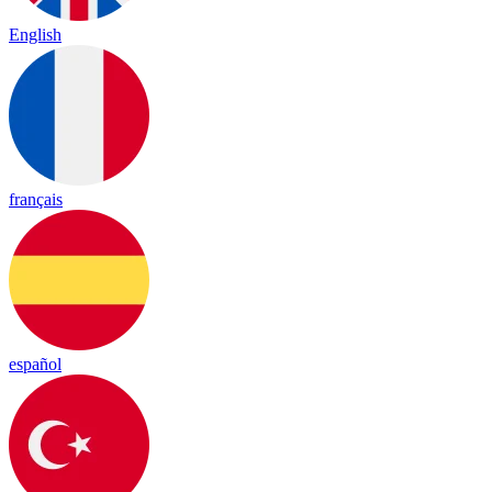
English
français
español