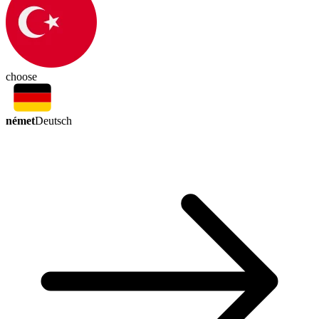
choose
német
Deutsch