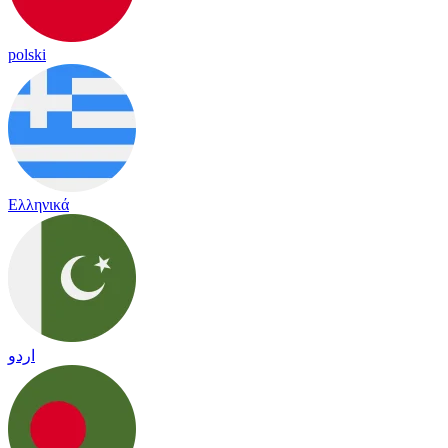
polski
Ελληνικά
اردو