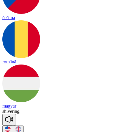
čeština
română
magyar
shi
ve
ring