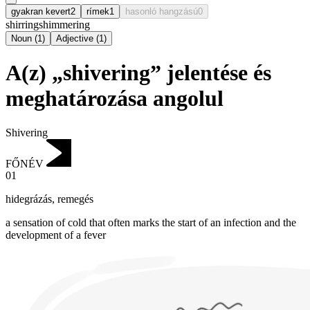
gyakran kevert
2
rímek
1
hasonló hangzású
0
shirring
shimmering
Noun
(
1
)
Adjective
(
1
)
A(z) „shivering” jelentése és
meghatározása angolul
Shivering
FŐNÉV
01
hidegrázás
,
remegés
a sensation of cold that often marks the start of an infection and the
development of a fever