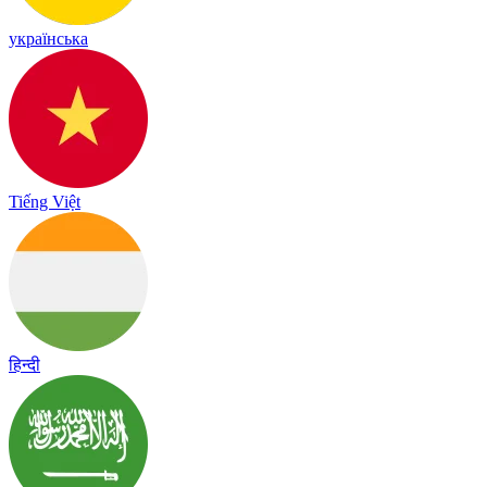
українська
Tiếng Việt
हिन्दी