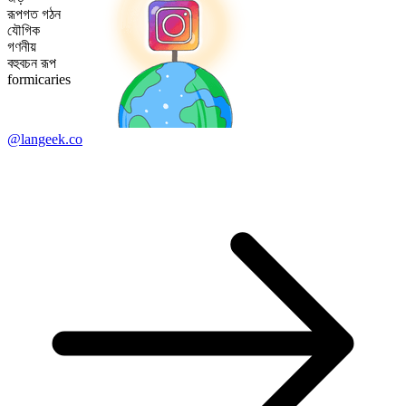
রূপগত গঠন
যৌগিক
গণনীয়
বহুবচন রূপ
formicaries
@langeek.co