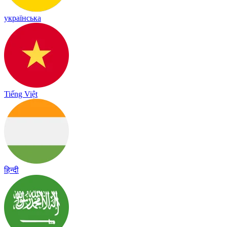
українська
Tiếng Việt
हिन्दी