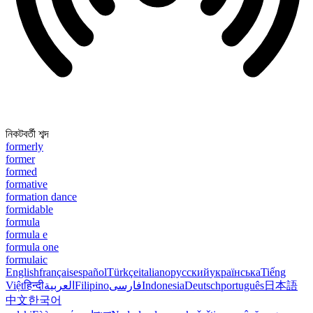
নিকটবর্তী শব্দ
formerly
former
formed
formative
formation dance
formidable
formula
formula e
formula one
formulaic
English
français
español
Türkçe
italiano
русский
українська
Tiếng
Việt
हिन्दी
العربية
Filipino
فارسی
Indonesia
Deutsch
português
日本語
中文
한국어