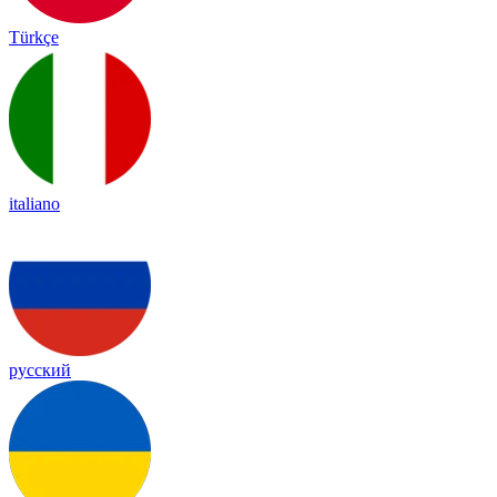
Türkçe
italiano
русский