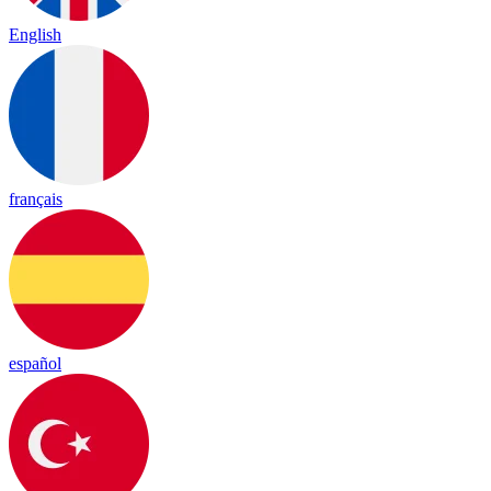
English
français
español