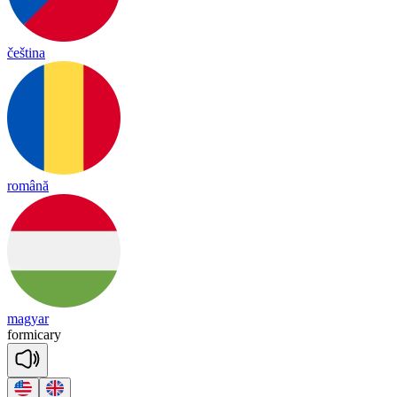
čeština
română
magyar
for
mi
ca
ry