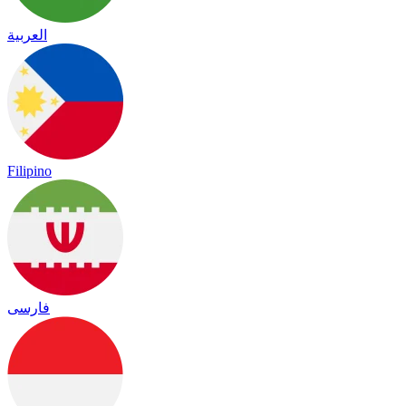
العربية
Filipino
فارسی