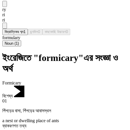
ry
ri
ri
বিভ্রান্তিকর শব্দ
1
ছন্দমিল
0
কাছাকাছি উচ্চারণ
0
formulary
Noun
(
1
)
ইংরেজিতে "formicary"এর সংজ্ঞা ও
অর্থ
Formicary
বিশেষ্য
01
পিঁপড়ের বাসা
,
পিঁপড়ের আবাসস্থল
a nest or dwelling place of ants
ব্যাকরণগত তথ্য