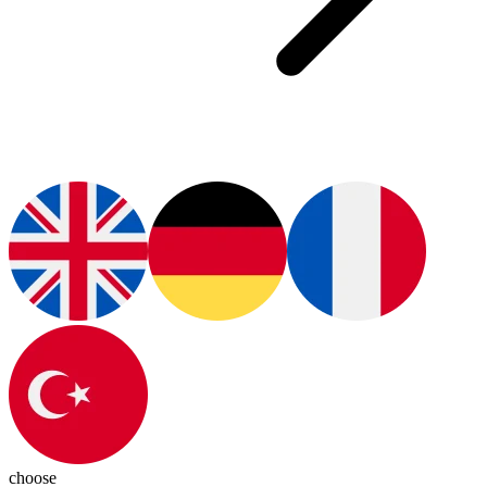
choose