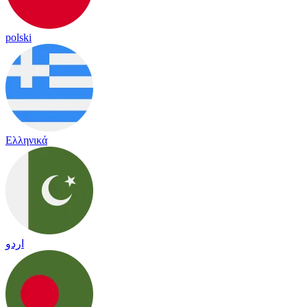
polski
Ελληνικά
اردو