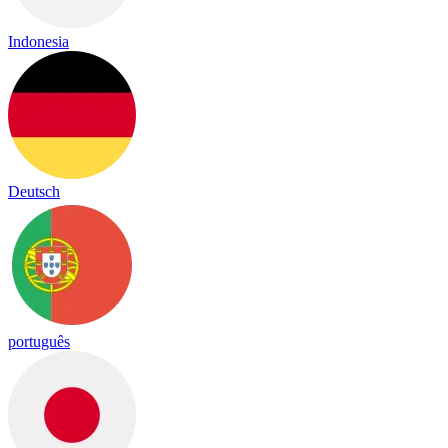
Indonesia
Deutsch
português