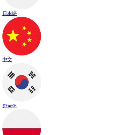
日本語
中文
한국어