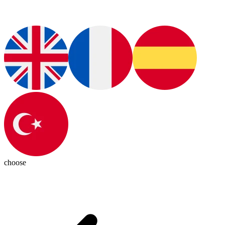
choose