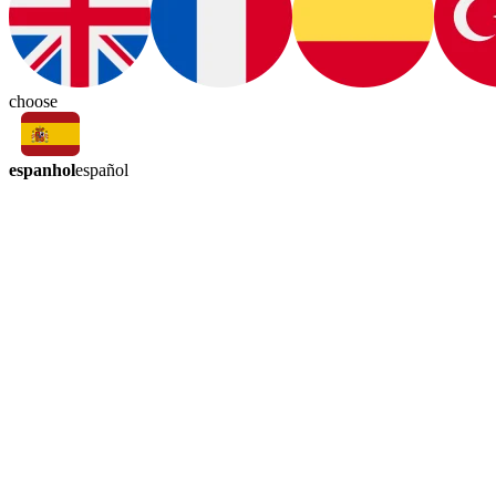
choose
espanhol
español