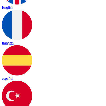
English
français
español