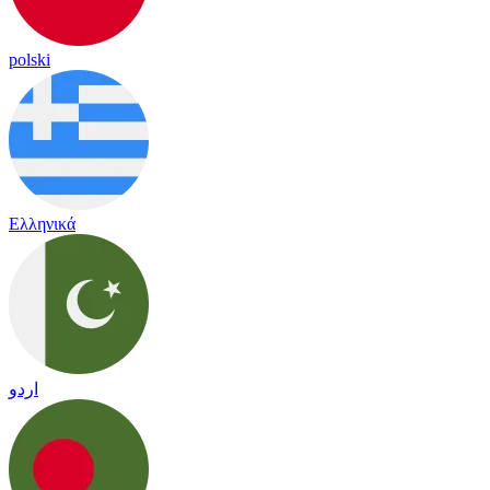
polski
Ελληνικά
اردو