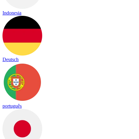
Indonesia
Deutsch
português