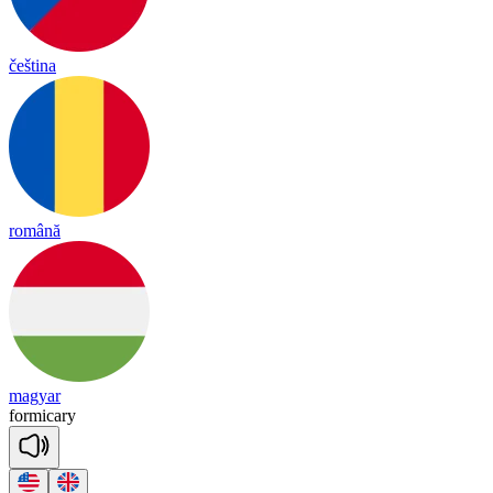
čeština
română
magyar
for
mi
ca
ry