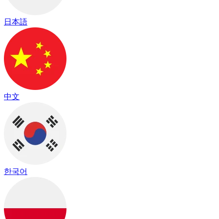
日本語
中文
한국어