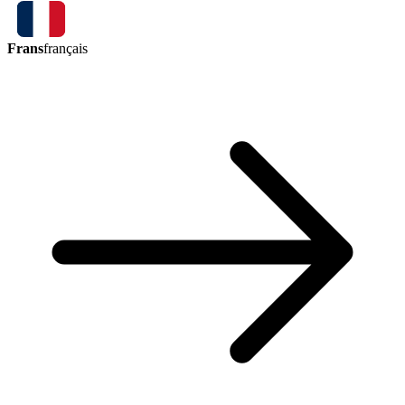
Frans
français