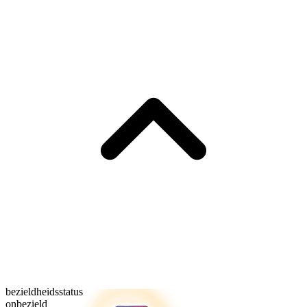
bezieldheidsstatus
onbezield