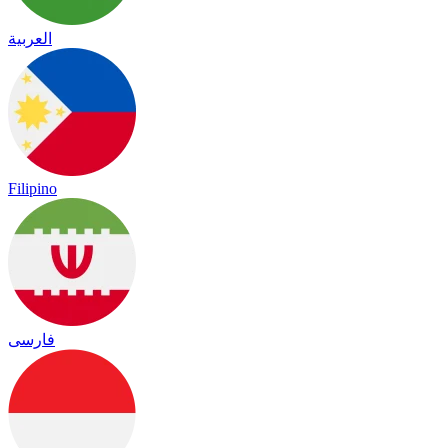
العربية
Filipino
فارسی