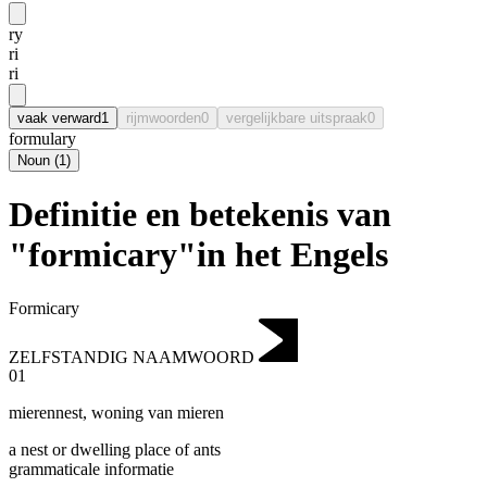
ry
ri
ri
vaak verward
1
rijmwoorden
0
vergelijkbare uitspraak
0
formulary
Noun
(
1
)
Definitie en betekenis van
"formicary"in het Engels
Formicary
ZELFSTANDIG NAAMWOORD
01
mierennest
,
woning van mieren
a nest or dwelling place of ants
grammaticale informatie