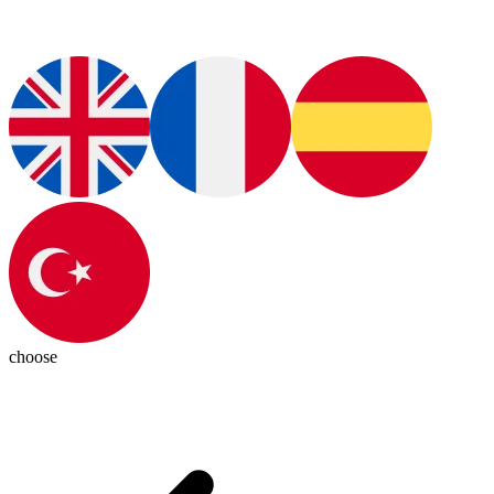
choose