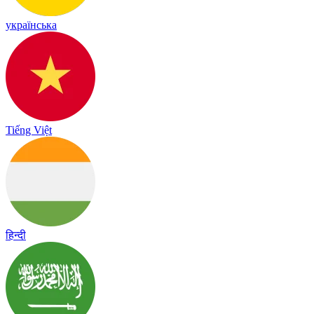
українська
Tiếng Việt
हिन्दी