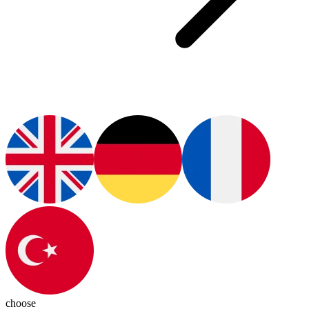
choose