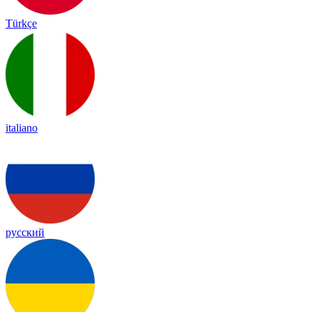
Türkçe
italiano
русский