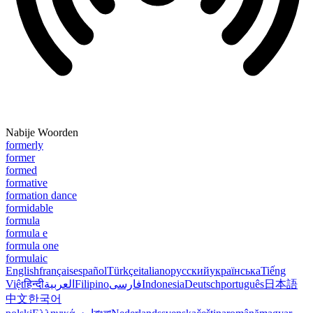
Nabije Woorden
formerly
former
formed
formative
formation dance
formidable
formula
formula e
formula one
formulaic
English
français
español
Türkçe
italiano
русский
українська
Tiếng
Việt
हिन्दी
العربية
Filipino
فارسی
Indonesia
Deutsch
português
日本語
中文
한국어