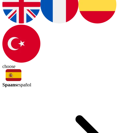
choose
Spaans
español