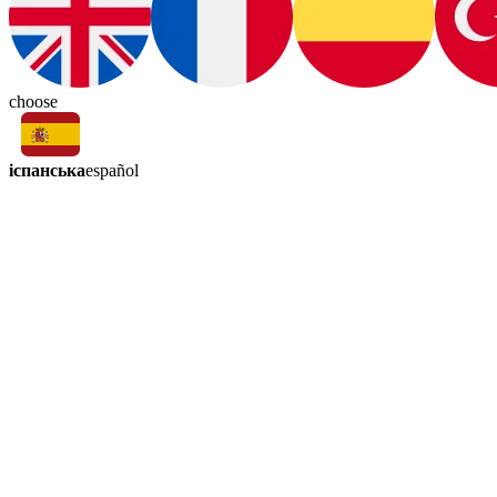
choose
іспанська
español