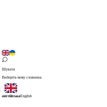
Шукати
Виберіть мову словника
англійська
English