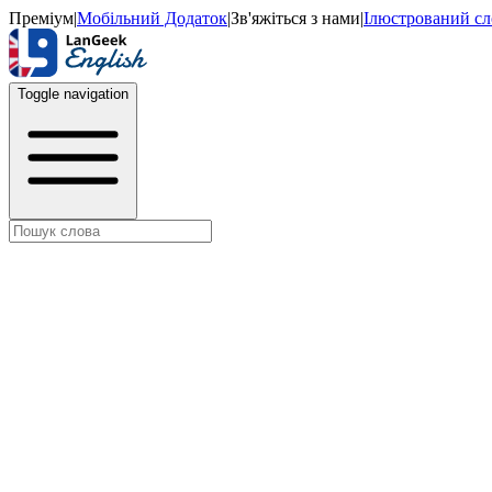
Преміум
|
Мобільний Додаток
|
Зв'яжіться з нами
|
Ілюстрований с
Toggle navigation