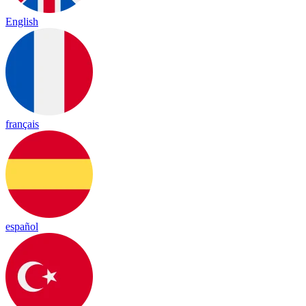
English
français
español