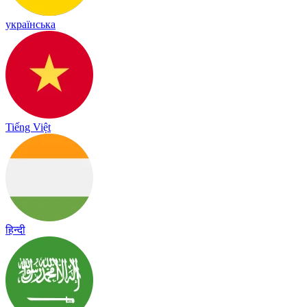
українська
Tiếng Việt
हिन्दी