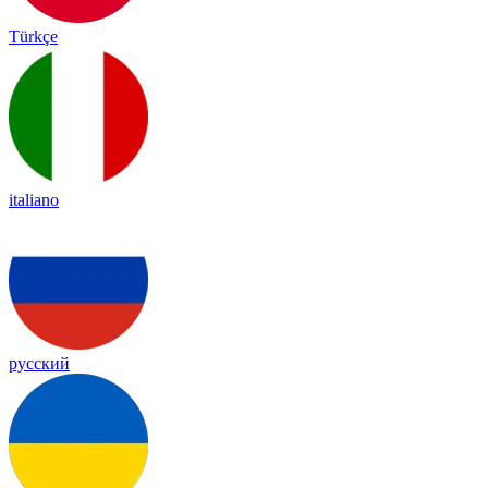
Türkçe
italiano
русский