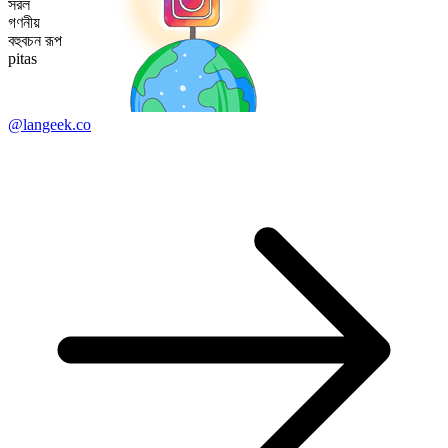
সরল
গণনীয়
বহুবচন রূপ
pitas
@langeek.co