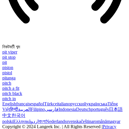
নিকটবর্তী শব্দ
pit viper
pit stop
pit
piston
pistol
pitanga
pitch
pitch a fit
pitch black
pitch in
English
français
español
Türkçe
italiano
русский
українська
Tiếng
Việt
हिन्दी
العربية
Filipino
فارسی
Indonesia
Deutsch
português
日本語
中文
한국어
polski
Ελληνικά
اردو
বাংলা
Nederlands
svenska
čeština
română
magyar
Copyright © 2024 Langeek Inc. | All Rights Reserved |
Privacy