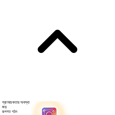
প্রাণবাচকতার অবস্থা
জড়
রূপগত গঠন