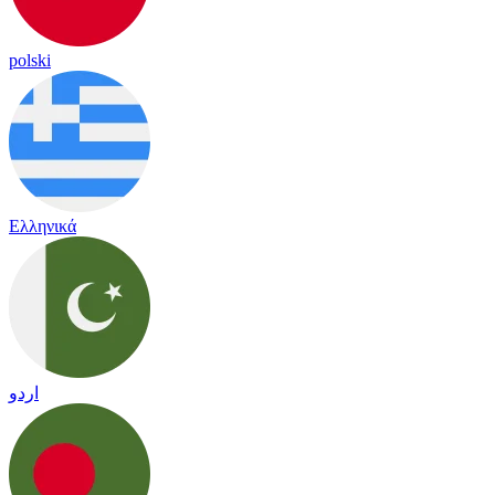
polski
Ελληνικά
اردو