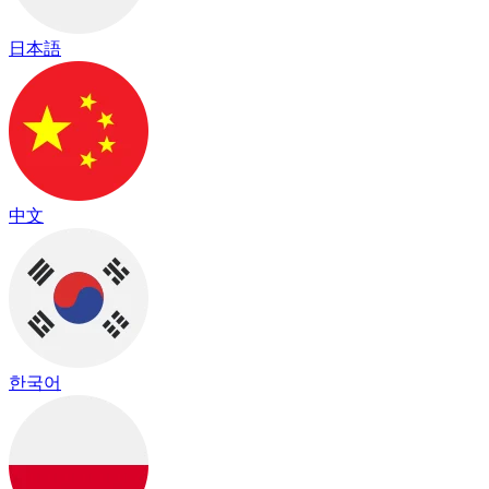
日本語
中文
한국어