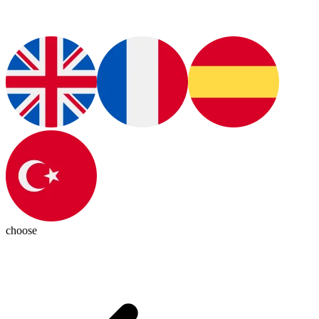
choose