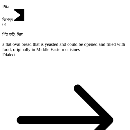
Pita
বিশেষ্য
01
পিটা রুটি
,
পিটা
a flat oval bread that is yeasted and could be opened and filled with
food, originally in Middle Eastern cuisines
Dialect