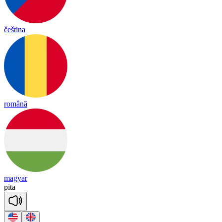
čeština
română
magyar
pi
ta