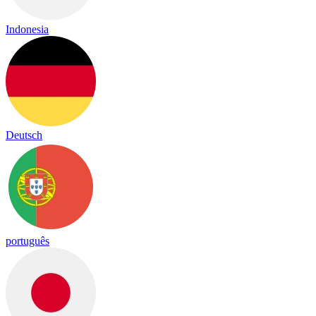
Indonesia
Deutsch
português