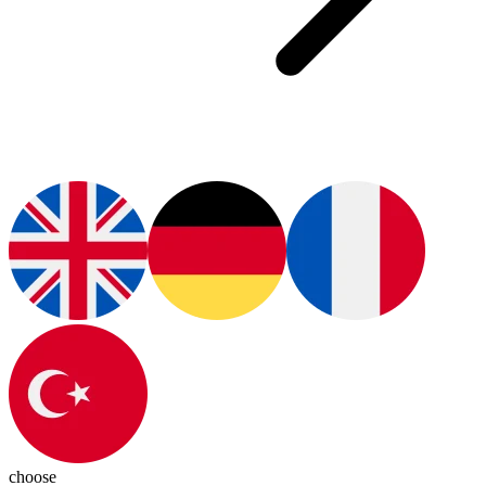
choose