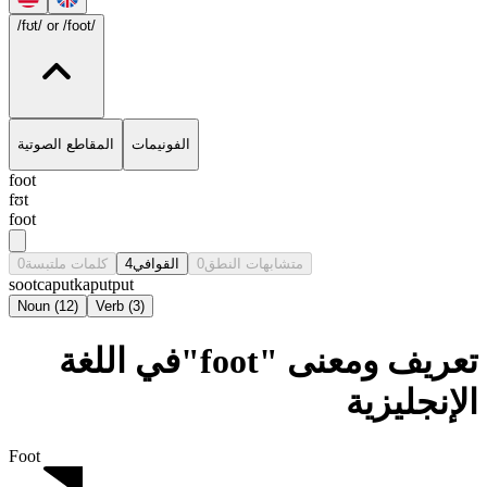
/fʊt/
or /foot/
الفونيمات
المقاطع الصوتية
foot
fʊt
foot
0
كلمات ملتبسة
4
القوافي
0
متشابهات النطق
soot
caput
kaput
put
Noun
(
12
)
Verb
(
3
)
تعريف ومعنى "foot"في اللغة
الإنجليزية
Foot