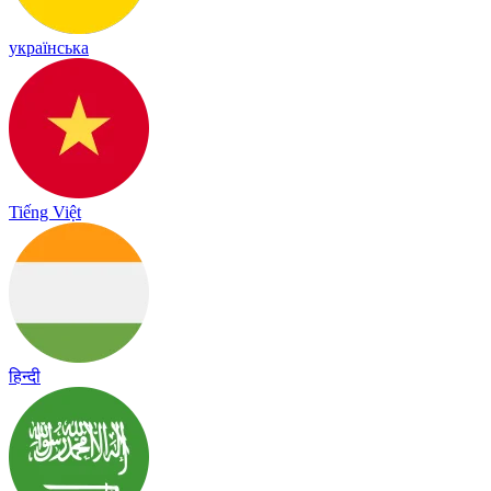
українська
Tiếng Việt
हिन्दी