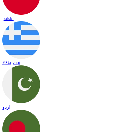
polski
Ελληνικά
اردو