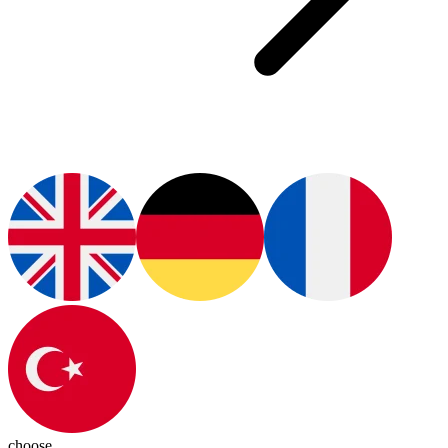
choose