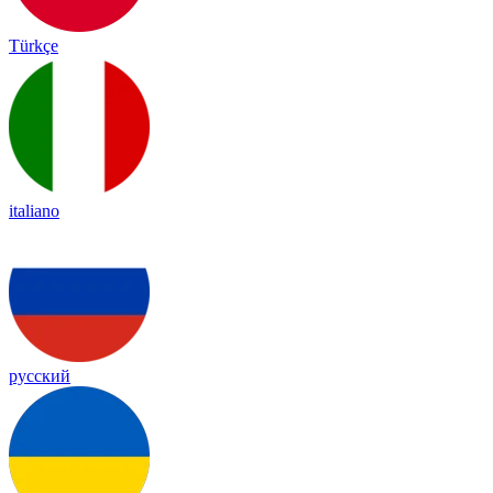
Türkçe
italiano
русский