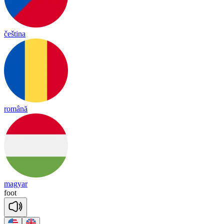
čeština
română
magyar
foot