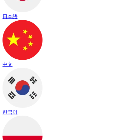
日本語
中文
한국어