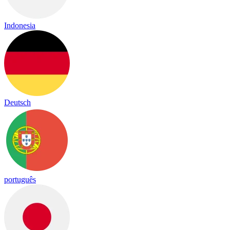
Indonesia
Deutsch
português