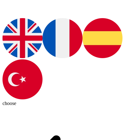
choose