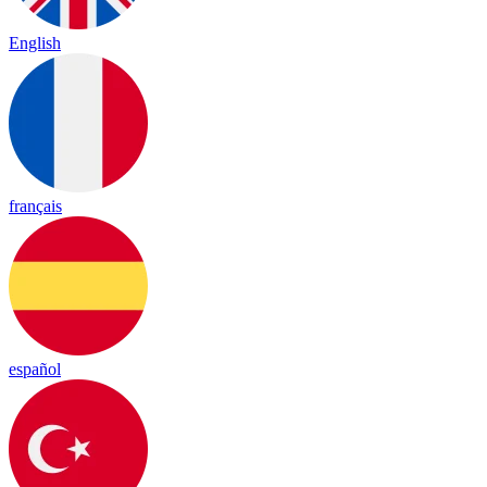
English
français
español