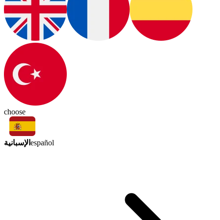
choose
الإسبانية
español