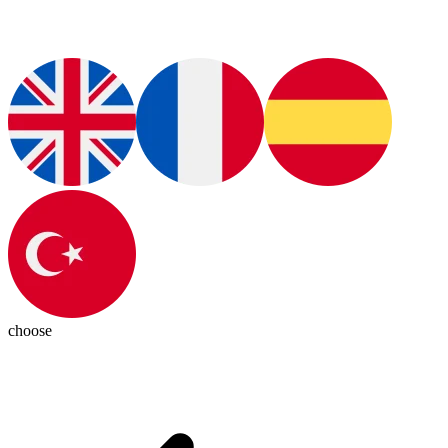
choose