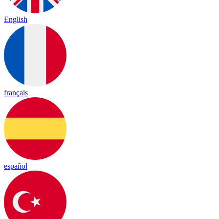
English
français
español