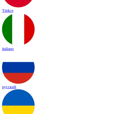
Türkçe
italiano
русский