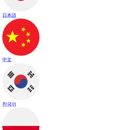
日本語
中文
한국어