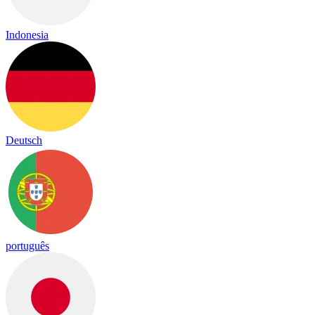
Indonesia
Deutsch
português