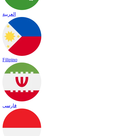
العربية
Filipino
فارسی