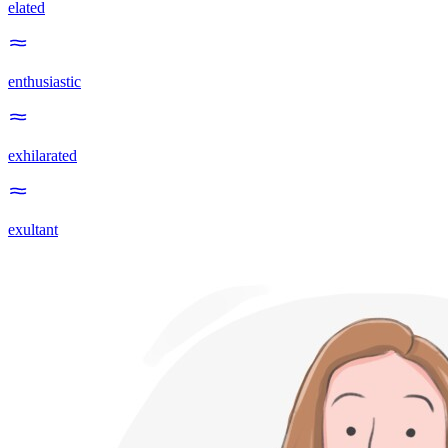
elated
enthusiastic
exhilarated
exultant