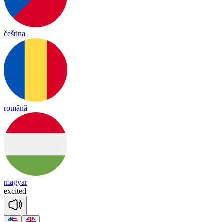
čeština
română
magyar
exc
i
ted