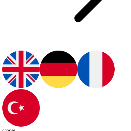
choose