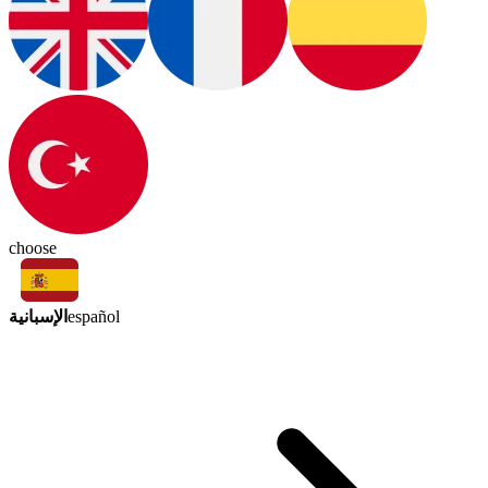
choose
الإسبانية
español