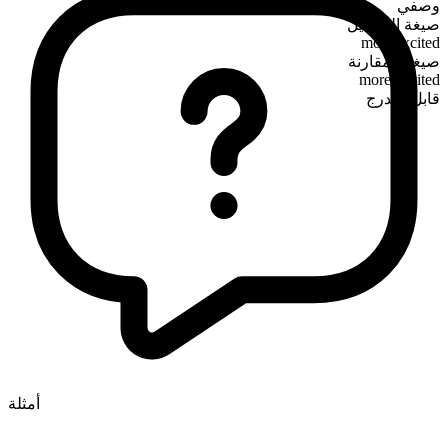
وصفي
صيغة التفضيل
most excited
صيغة المقارنة
more excited
قابل للتدرج
أمثلة