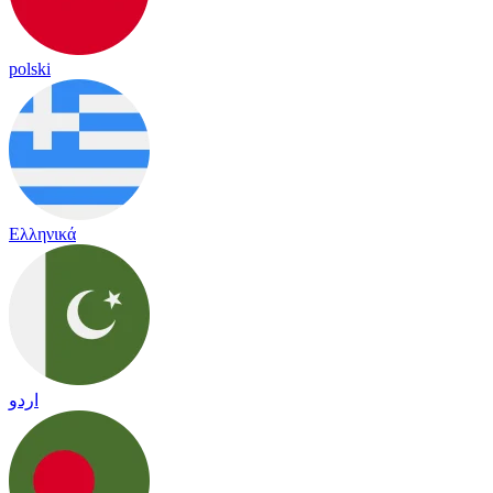
polski
Ελληνικά
اردو