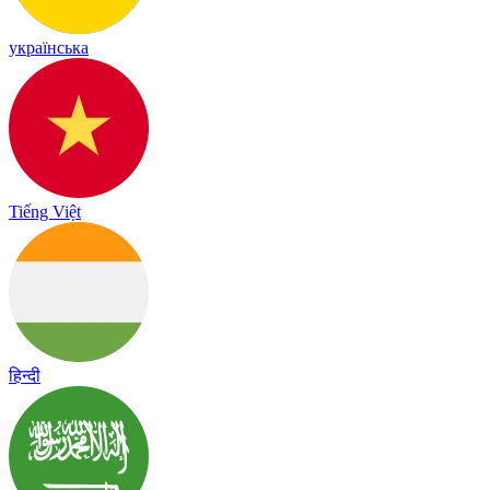
українська
Tiếng Việt
हिन्दी