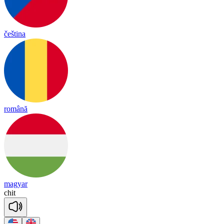
čeština
română
magyar
chit