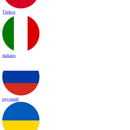
Türkçe
italiano
русский