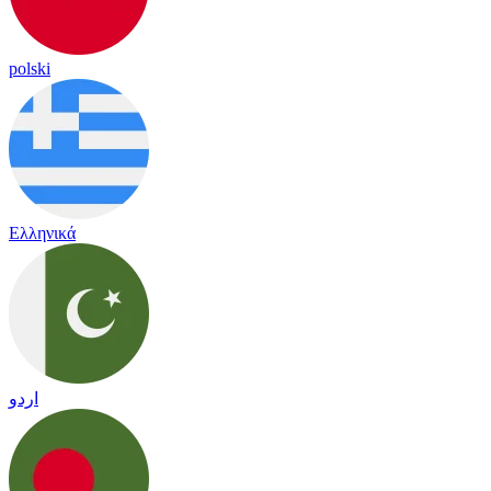
polski
Ελληνικά
اردو