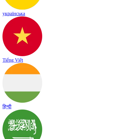
українська
Tiếng Việt
हिन्दी