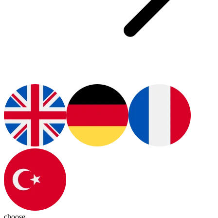
choose