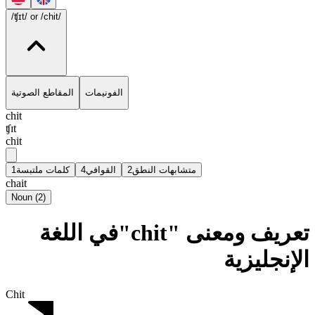
/ʧɪt/
or /chit/
الفونيمات
المقاطع الصوتية
chit
ʧɪt
chit
1
كلمات ملتبسة
4
القوافي
2
متشابهات النطق
chait
Noun
(
2
)
تعريف ومعنى "chit"في اللغة
الإنجليزية
Chit