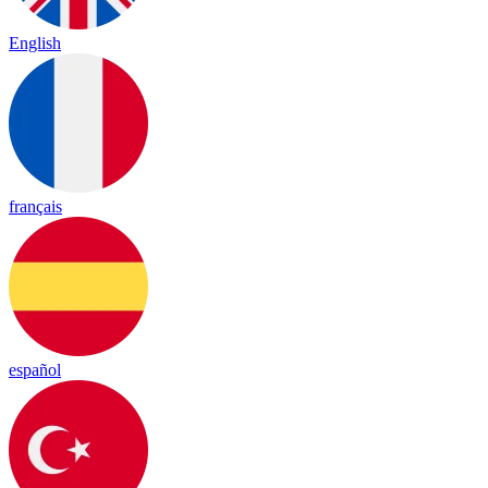
English
français
español