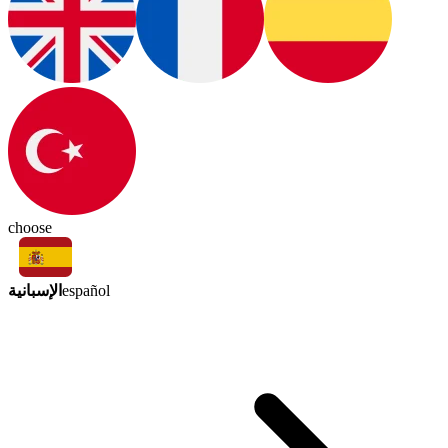
choose
الإسبانية
español