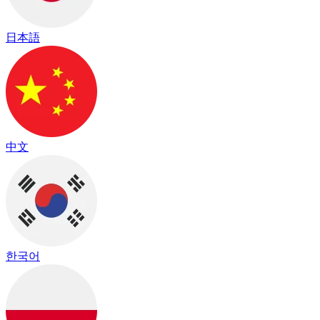
日本語
中文
한국어