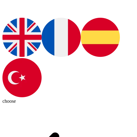
choose