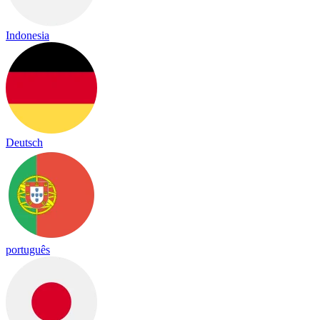
Indonesia
Deutsch
português