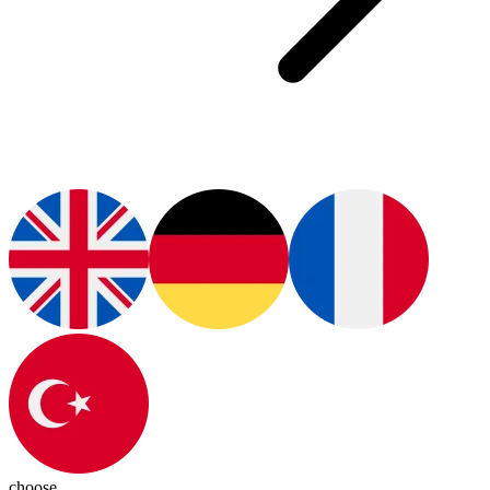
choose