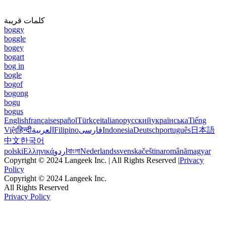
كلمات قريبة
boggy
boggle
bogey
bogart
bog in
bogle
bogof
bogong
bogu
bogus
English
français
español
Türkçe
italiano
русский
українська
Tiếng
Việt
हिन्दी
العربية
Filipino
فارسی
Indonesia
Deutsch
português
日本語
中文
한국어
polski
Ελληνικά
اردو
বাংলা
Nederlands
svenska
čeština
română
magyar
Copyright © 2024 Langeek Inc. | All Rights Reserved |
Privacy
Policy
Copyright © 2024 Langeek Inc.
All Rights Reserved
Privacy Policy