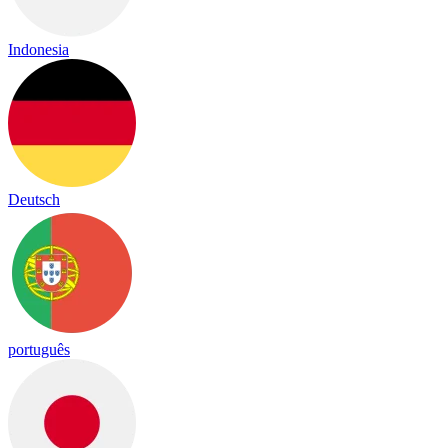
Indonesia
Deutsch
português