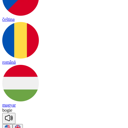
čeština
română
magyar
bo
gie