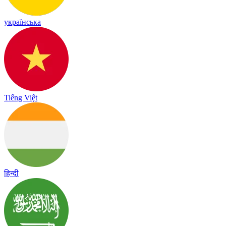
українська
Tiếng Việt
हिन्दी