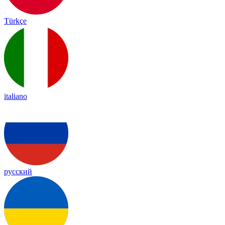
Türkçe
italiano
русский