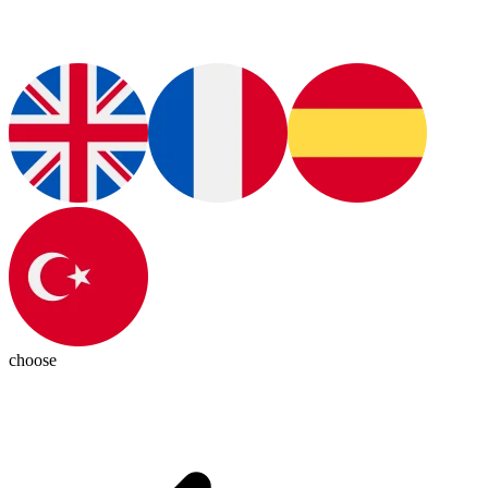
choose