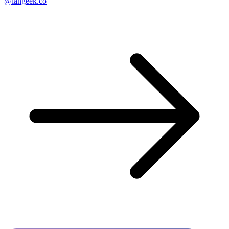
@langeek.co