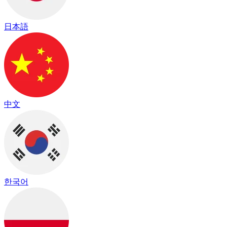
日本語
中文
한국어