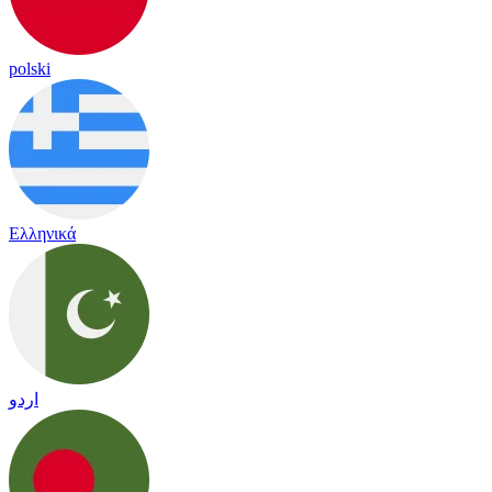
polski
Ελληνικά
اردو