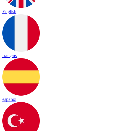
English
français
español