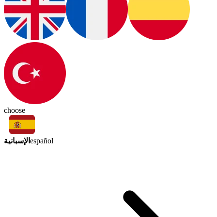
choose
الإسبانية
español