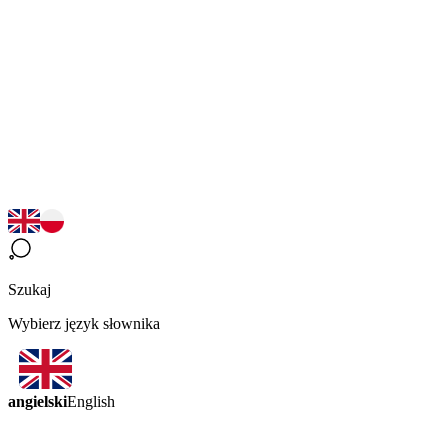
Szukaj
Wybierz język słownika
angielski
English