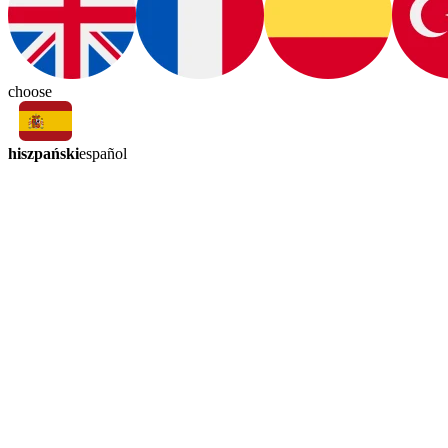
choose
hiszpański
español