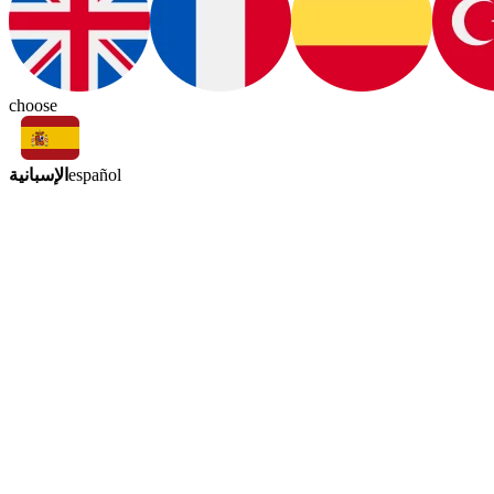
choose
الإسبانية
español