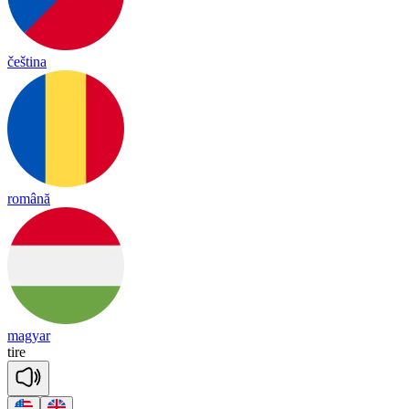
čeština
română
magyar
tire