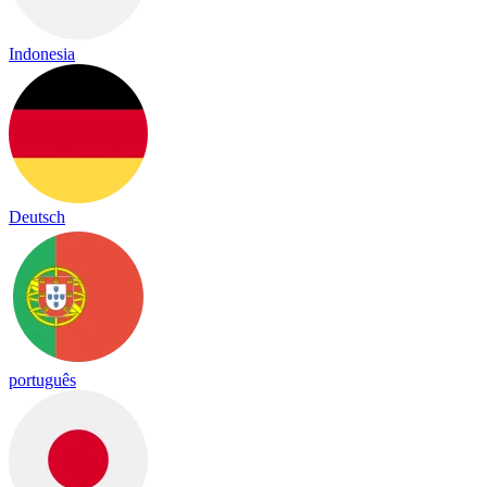
Indonesia
Deutsch
português