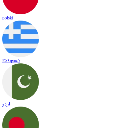
polski
Ελληνικά
اردو