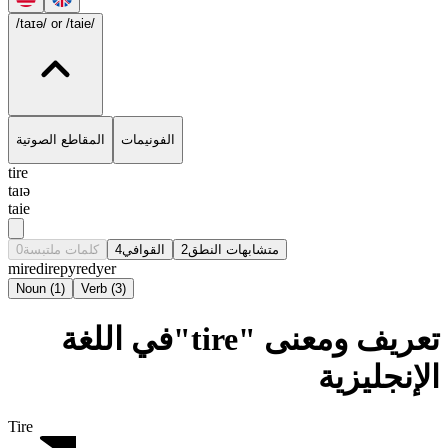
/taɪə/
or /taie/
الفونيمات
المقاطع الصوتية
tire
taɪə
taie
0
كلمات ملتبسة
4
القوافي
2
متشابهات النطق
mire
dire
pyre
dyer
Noun
(
1
)
Verb
(
3
)
تعريف ومعنى "tire"في اللغة
الإنجليزية
Tire