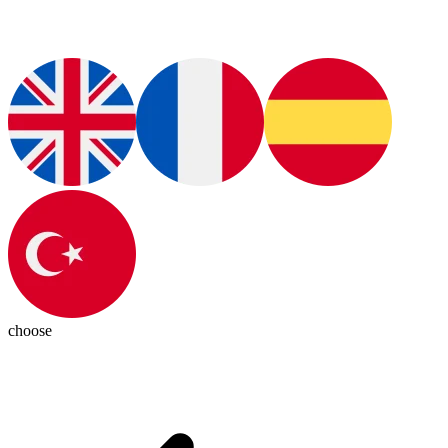
choose