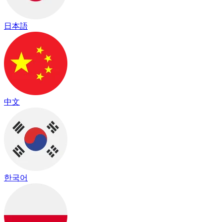
日本語
中文
한국어