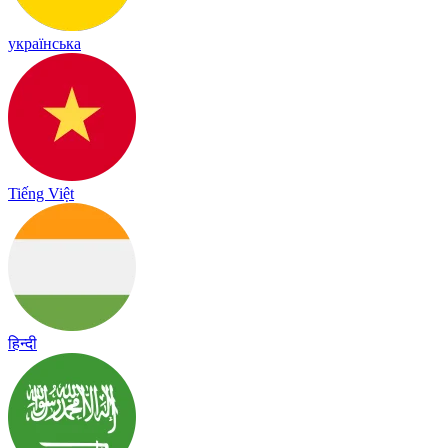
українська
Tiếng Việt
हिन्दी