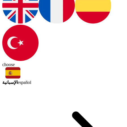
choose
الإسبانية
español