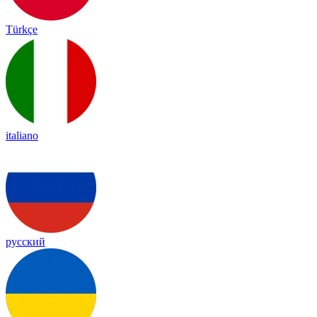
Türkçe
italiano
русский