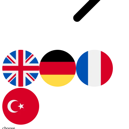
choose