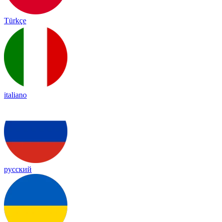
Türkçe
italiano
русский