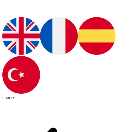
choose