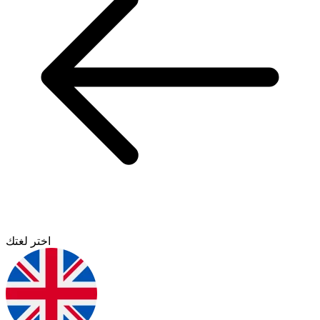
اختر لغتك