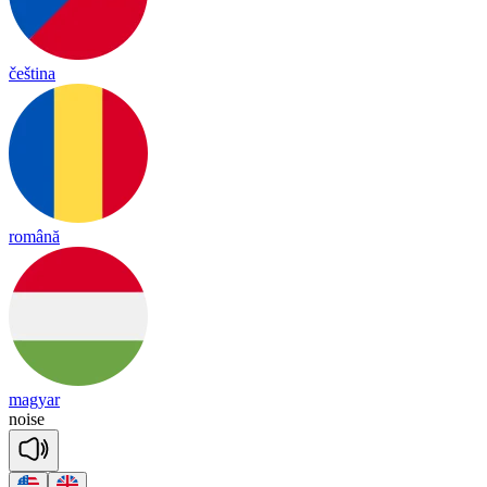
čeština
română
magyar
noise