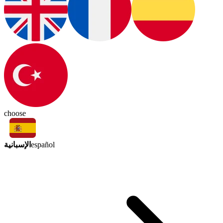
choose
الإسبانية
español