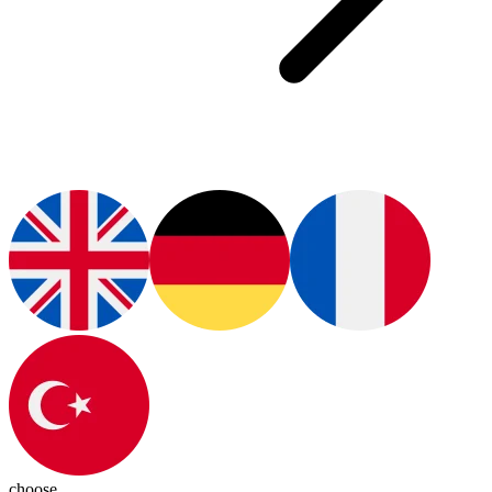
choose