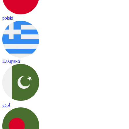
polski
Ελληνικά
اردو