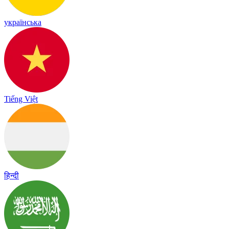
українська
Tiếng Việt
हिन्दी