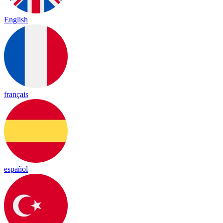
English
français
español