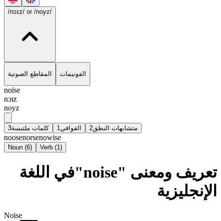
/nɔɪz/
or /noyz/
الفونيمات
المقاطع الصوتية
noise
nɔɪz
noyz
3
كلمات ملتبسة
1
القوافي
2
متشابهات النطق
noose
norse
nowise
Noun
(
6
)
Verb
(
1
)
تعريف ومعنى "noise"في اللغة
الإنجليزية
Noise