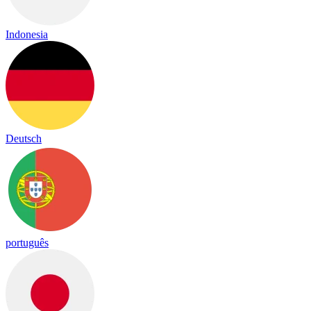
Indonesia
Deutsch
português