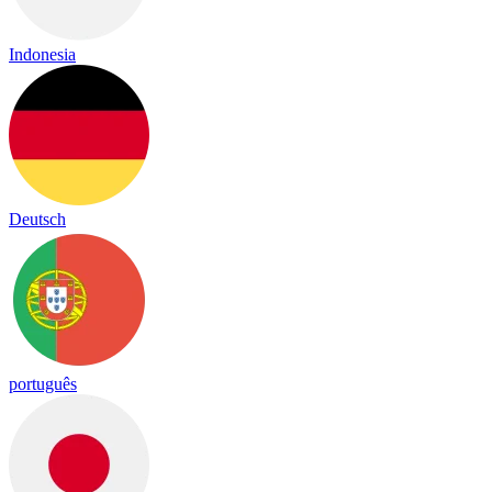
Indonesia
Deutsch
português