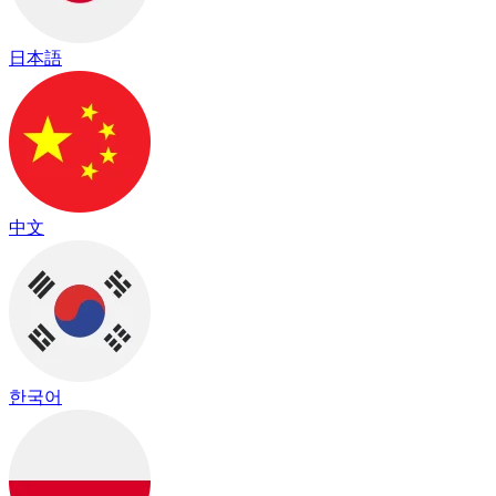
日本語
中文
한국어