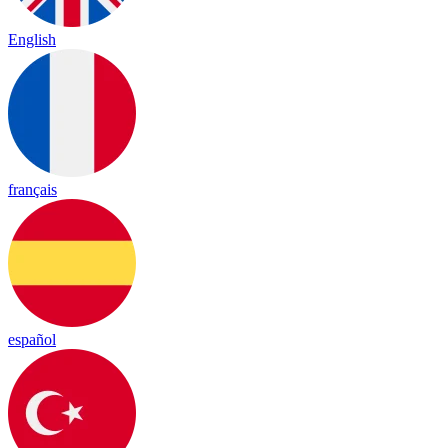
English
français
español