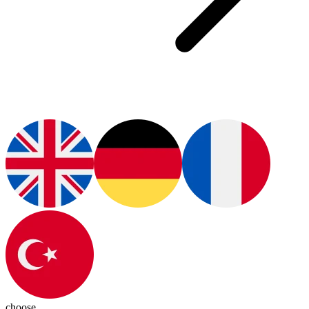
choose