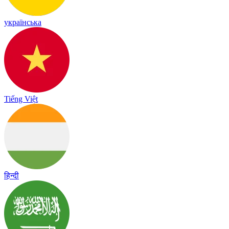
українська
Tiếng Việt
हिन्दी