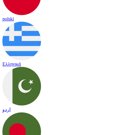
polski
Ελληνικά
اردو