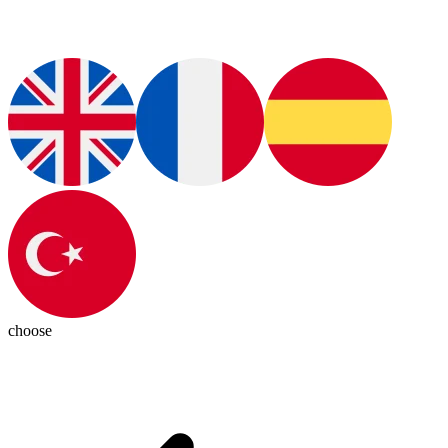
choose