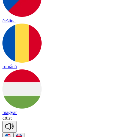
čeština
română
magyar
ar
tist