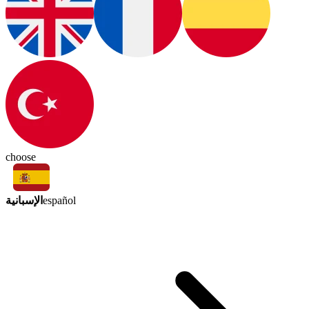
choose
الإسبانية
español