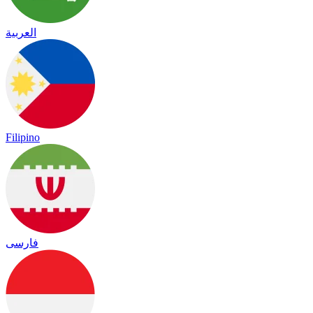
العربية
Filipino
فارسی