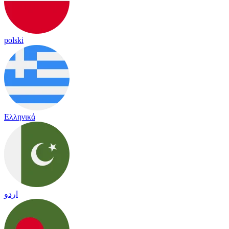
polski
Ελληνικά
اردو