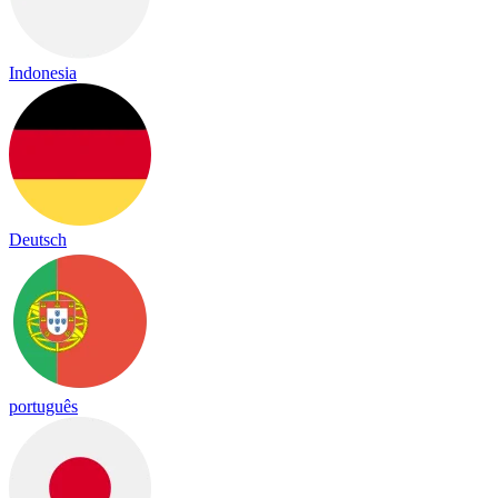
Indonesia
Deutsch
português