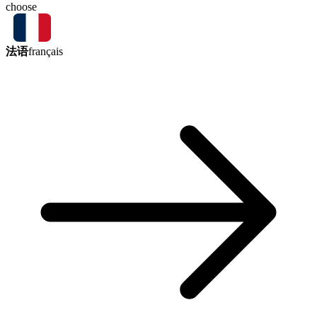
choose
法语
français