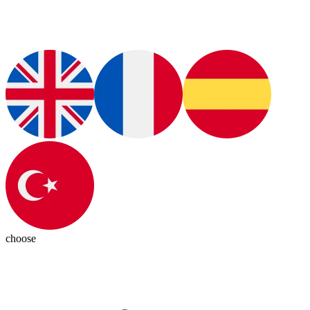
choose