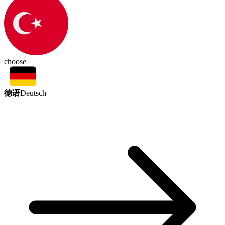
choose
德语
Deutsch