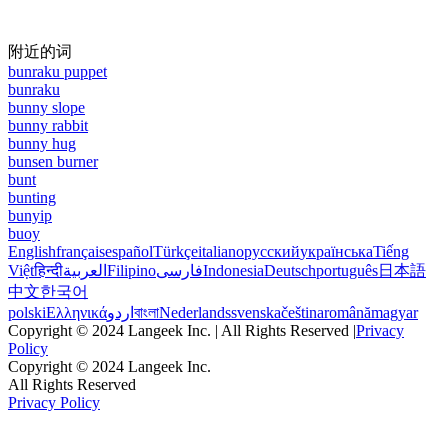
附近的词
bunraku puppet
bunraku
bunny slope
bunny rabbit
bunny hug
bunsen burner
bunt
bunting
bunyip
buoy
English
français
español
Türkçe
italiano
русский
українська
Tiếng
Việt
हिन्दी
العربية
Filipino
فارسی
Indonesia
Deutsch
português
日本語
中文
한국어
polski
Ελληνικά
اردو
বাংলা
Nederlands
svenska
čeština
română
magyar
Copyright © 2024 Langeek Inc. | All Rights Reserved |
Privacy
Policy
Copyright © 2024 Langeek Inc.
All Rights Reserved
Privacy Policy