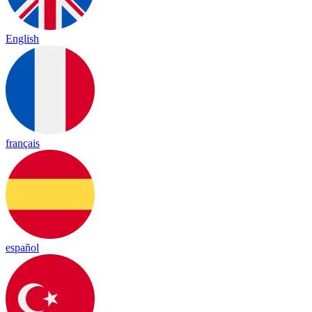
English
français
español