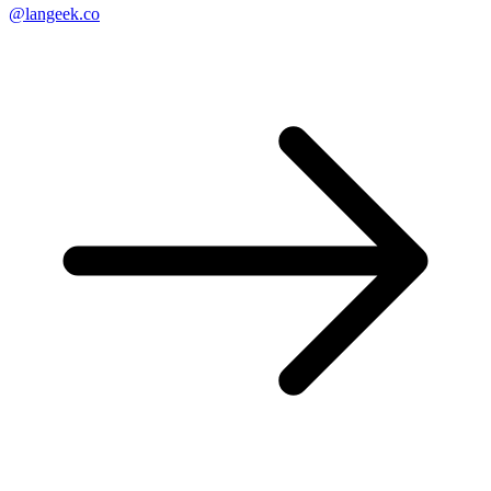
@langeek.co