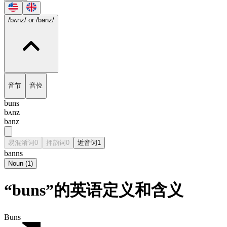
/bʌnz/
or /banz/
音节
音位
buns
bʌnz
banz
易混淆词
0
押韵词
0
近音词
1
banns
Noun
(
1
)
“buns”的英语定义和含义
Buns