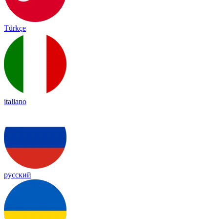
Türkçe
italiano
русский