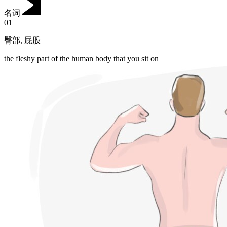
名词
01
臀部
,
屁股
the fleshy part of the human body that you sit on