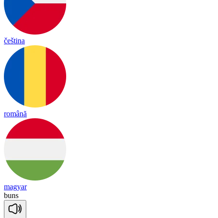
čeština
română
magyar
buns