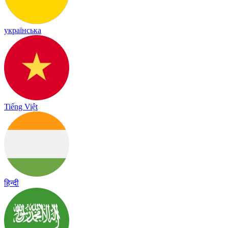
українська
Tiếng Việt
हिन्दी