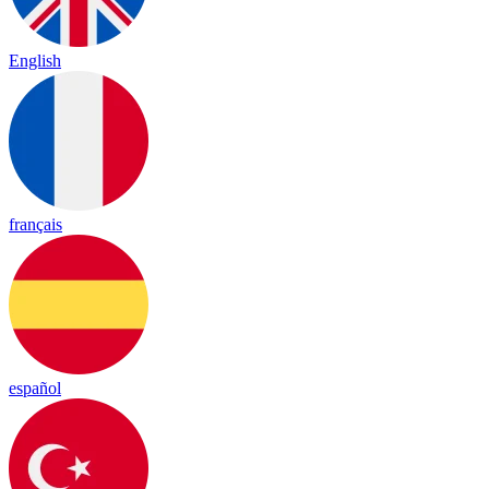
English
français
español