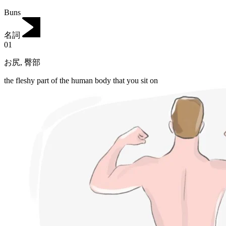
Buns
名詞
01
お尻
,
臀部
the fleshy part of the human body that you sit on