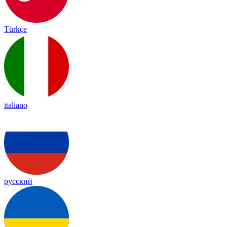
Türkçe
italiano
русский