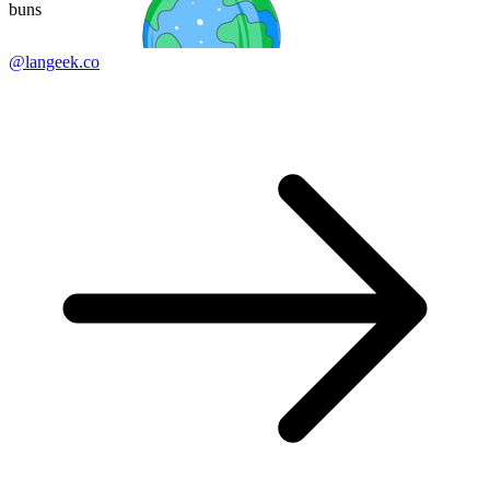
buns
@langeek.co