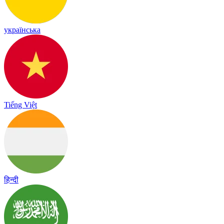
українська
Tiếng Việt
हिन्दी