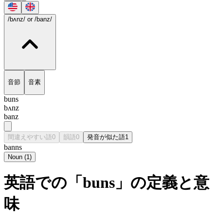
/bʌnz/
or /banz/
音節
音素
buns
bʌnz
banz
間違えやすい語
0
韻語
0
発音が似た語
1
banns
Noun
(
1
)
英語での「buns」の定義と意
味