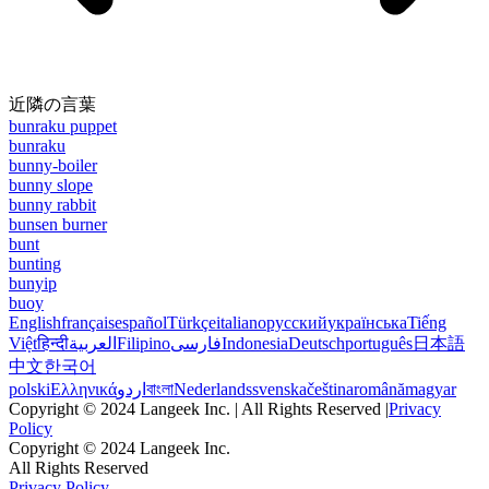
近隣の言葉
bunraku puppet
bunraku
bunny-boiler
bunny slope
bunny rabbit
bunsen burner
bunt
bunting
bunyip
buoy
English
français
español
Türkçe
italiano
русский
українська
Tiếng
Việt
हिन्दी
العربية
Filipino
فارسی
Indonesia
Deutsch
português
日本語
中文
한국어
polski
Ελληνικά
اردو
বাংলা
Nederlands
svenska
čeština
română
magyar
Copyright © 2024 Langeek Inc. | All Rights Reserved |
Privacy
Policy
Copyright © 2024 Langeek Inc.
All Rights Reserved
Privacy Policy