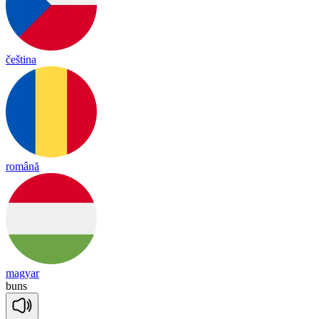
čeština
română
magyar
buns