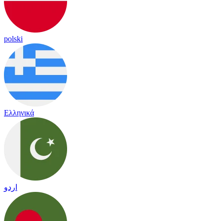
polski
Ελληνικά
اردو