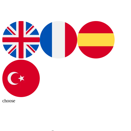
choose