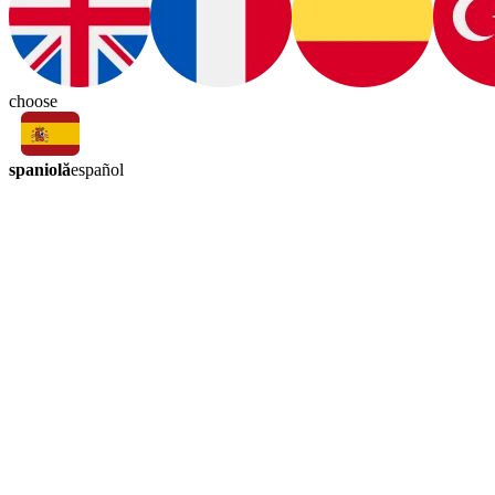
choose
spaniolă
español