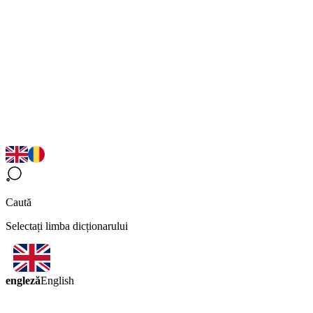
Caută
Selectați limba dicționarului
engleză
English