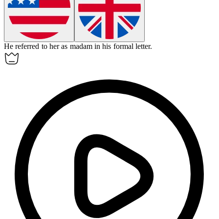
He referred to her as
madam
in his formal letter.