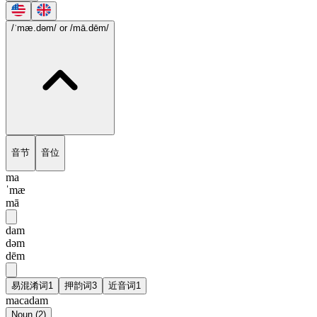
/ˈmæ.dəm/
or /mā.dēm/
音节
音位
ma
ˈmæ
mā
dam
dəm
dēm
易混淆词
1
押韵词
3
近音词
1
macadam
Noun
(
2
)