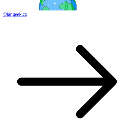
@langeek.co