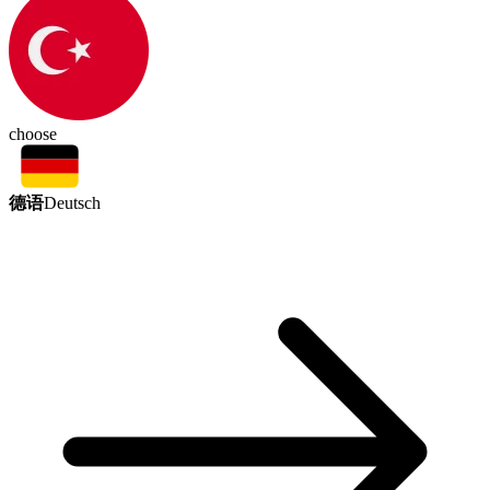
choose
德语
Deutsch