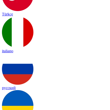
Türkçe
italiano
русский