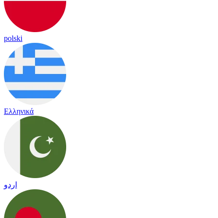
polski
Ελληνικά
اردو