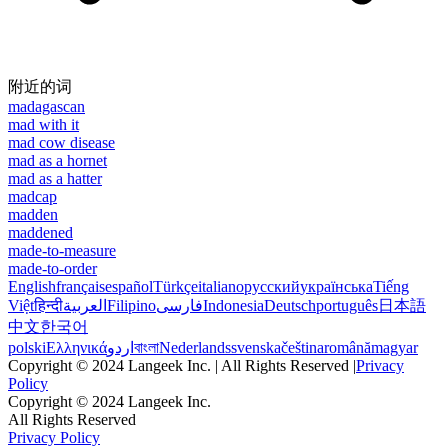
附近的词
madagascan
mad with it
mad cow disease
mad as a hornet
mad as a hatter
madcap
madden
maddened
made-to-measure
made-to-order
English
français
español
Türkçe
italiano
русский
українська
Tiếng
Việt
हिन्दी
العربية
Filipino
فارسی
Indonesia
Deutsch
português
日本語
中文
한국어
polski
Ελληνικά
اردو
বাংলা
Nederlands
svenska
čeština
română
magyar
Copyright © 2024 Langeek Inc. | All Rights Reserved |
Privacy
Policy
Copyright © 2024 Langeek Inc.
All Rights Reserved
Privacy Policy