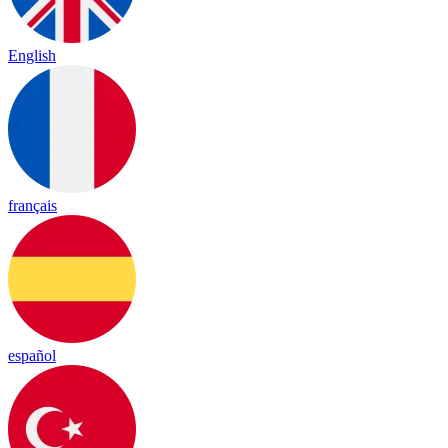
English
français
español