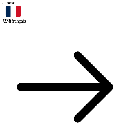
choose
法语
français