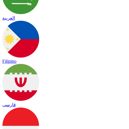
العربية
Filipino
فارسی