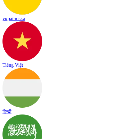
українська
Tiếng Việt
हिन्दी