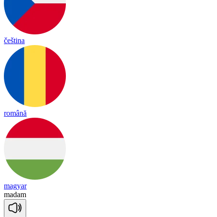
čeština
română
magyar
ma
dam