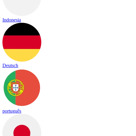
Indonesia
Deutsch
português