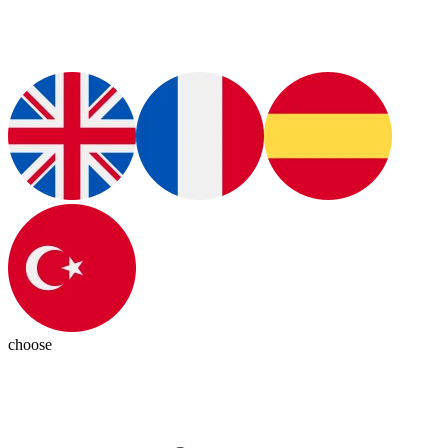
choose