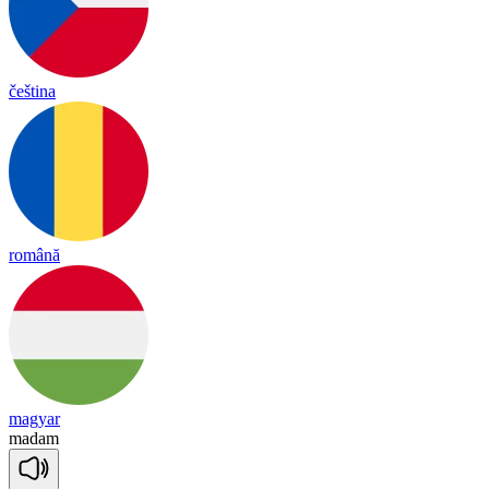
čeština
română
magyar
ma
dam