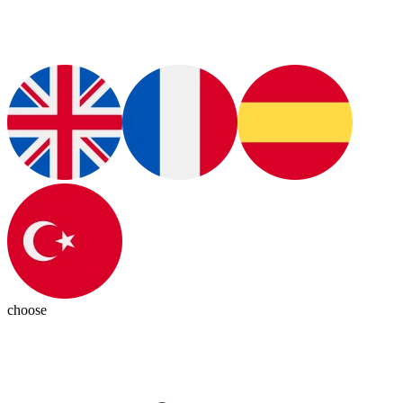
choose