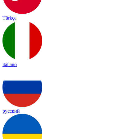
Türkçe
italiano
русский