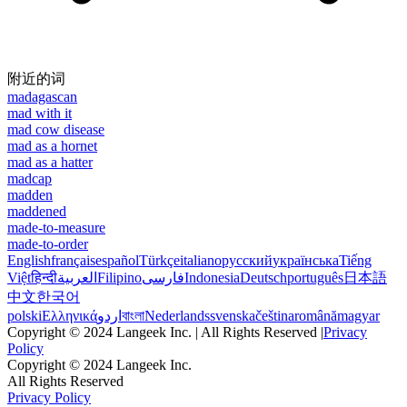
附近的词
madagascan
mad with it
mad cow disease
mad as a hornet
mad as a hatter
madcap
madden
maddened
made-to-measure
made-to-order
English
français
español
Türkçe
italiano
русский
українська
Tiếng
Việt
हिन्दी
العربية
Filipino
فارسی
Indonesia
Deutsch
português
日本語
中文
한국어
polski
Ελληνικά
اردو
বাংলা
Nederlands
svenska
čeština
română
magyar
Copyright © 2024 Langeek Inc. | All Rights Reserved |
Privacy
Policy
Copyright © 2024 Langeek Inc.
All Rights Reserved
Privacy Policy