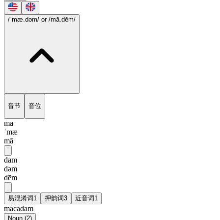
/ˈmæ.dəm/
or /mā.dēm/
音节
音位
ma
ˈmæ
mā
dam
dəm
dēm
易混淆词
1
押韵词
3
近音词
1
macadam
Noun
(
2
)