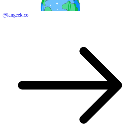
@langeek.co