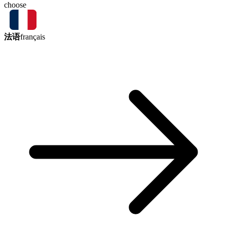
choose
法语
français