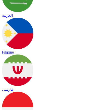
العربية
Filipino
فارسی