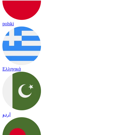
polski
Ελληνικά
اردو