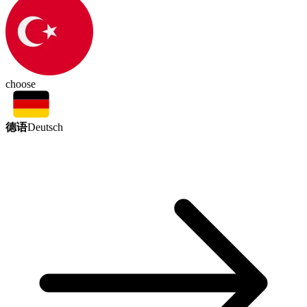
choose
德语
Deutsch