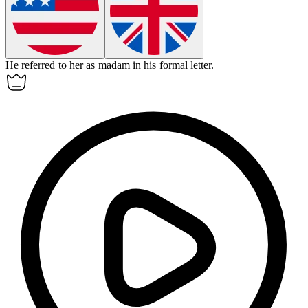
He referred to her as
madam
in his formal letter.