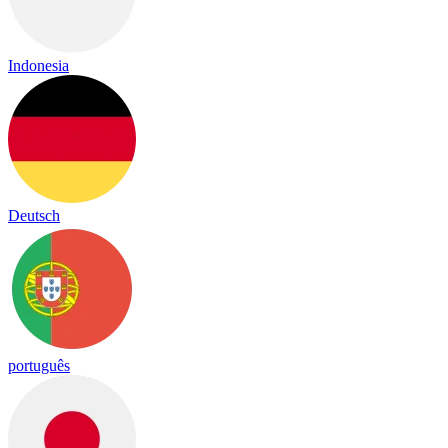
Indonesia
Deutsch
português