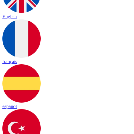
English
français
español