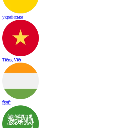
українська
Tiếng Việt
हिन्दी