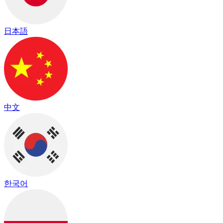
日本語
中文
한국어