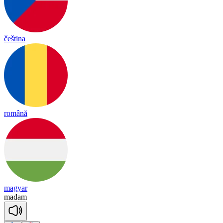
čeština
română
magyar
ma
dam