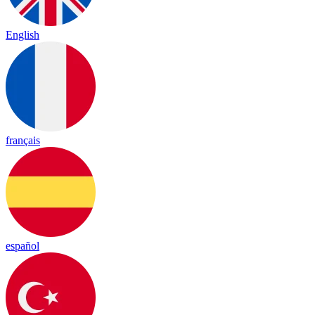
English
français
español