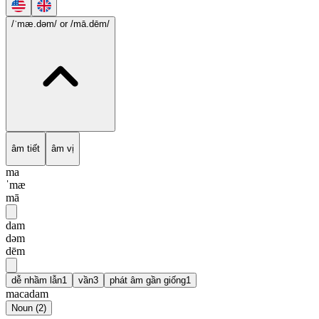
/ˈmæ.dəm/
or /mā.dēm/
âm tiết
âm vị
ma
ˈmæ
mā
dam
dəm
dēm
dễ nhầm lẫn
1
vần
3
phát âm gần giống
1
macadam
Noun
(
2
)