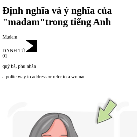
Định nghĩa và ý nghĩa của
"madam"trong tiếng Anh
Madam
DANH TỪ
01
quý bà
,
phu nhân
a polite way to address or refer to a woman