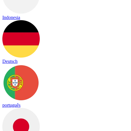
Indonesia
Deutsch
português