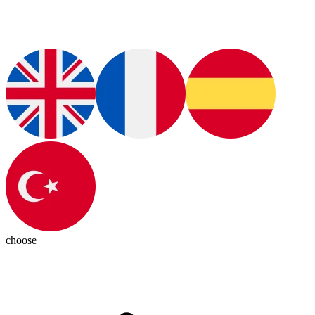
choose