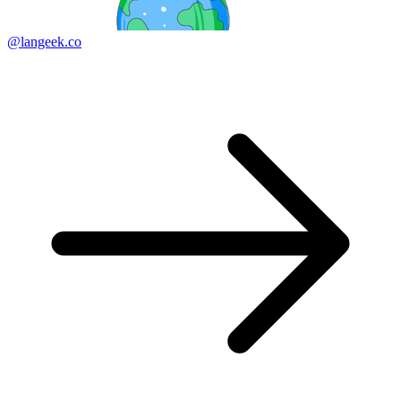
@langeek.co