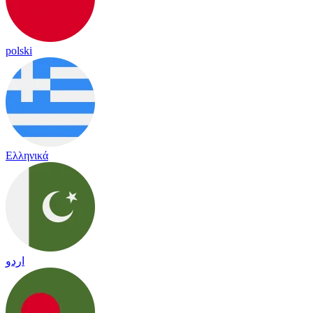
polski
Ελληνικά
اردو