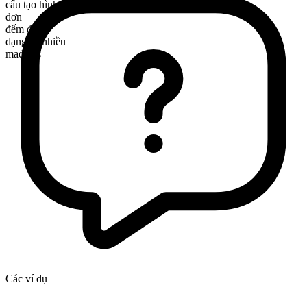
cấu tạo hình thái
đơn
đếm được
dạng số nhiều
madams
Các ví dụ