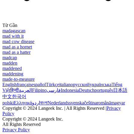
Từ Gần
madagascan
mad with it
mad cow disease
mad as a hornet
mad as a hatter
madcap
madden
maddened
maddening
made-to-measure
English
français
español
Türkçe
italiano
русский
українська
Tiếng
Việt
हिन्दी
العربية
Filipino
فارسی
Indonesia
Deutsch
português
日本語
中文
한국어
polski
Ελληνικά
اردو
বাংলা
Nederlands
svenska
čeština
română
magyar
Copyright © 2024 Langeek Inc. | All Rights Reserved |
Privacy
Policy
Copyright © 2024 Langeek Inc.
All Rights Reserved
Privacy Policy