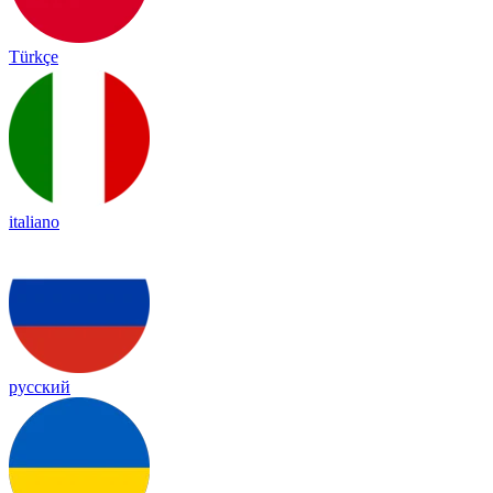
Türkçe
italiano
русский