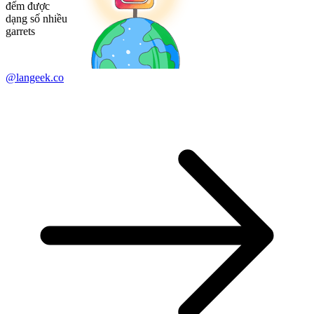
đếm được
dạng số nhiều
garrets
@langeek.co