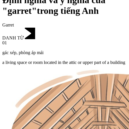
Định nghĩa và ý nghĩa của
"garret"trong tiếng Anh
Garret
DANH TỪ
01
gác xép
,
phòng áp mái
a living space or room located in the attic or upper part of a building