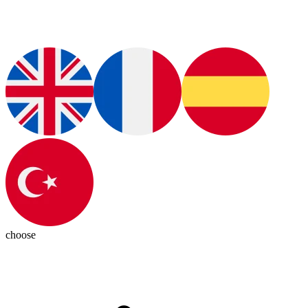
choose