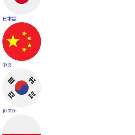
日本語
中文
한국어