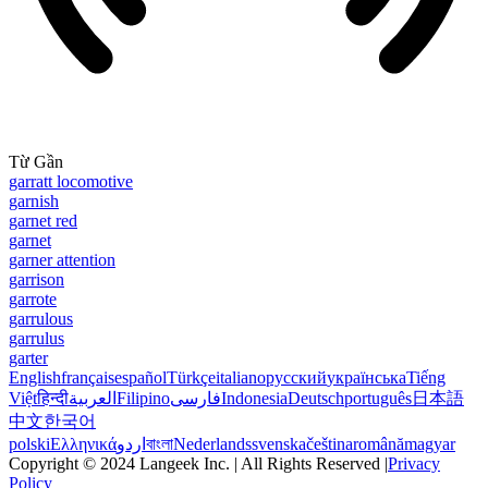
Từ Gần
garratt locomotive
garnish
garnet red
garnet
garner attention
garrison
garrote
garrulous
garrulus
garter
English
français
español
Türkçe
italiano
русский
українська
Tiếng
Việt
हिन्दी
العربية
Filipino
فارسی
Indonesia
Deutsch
português
日本語
中文
한국어
polski
Ελληνικά
اردو
বাংলা
Nederlands
svenska
čeština
română
magyar
Copyright © 2024 Langeek Inc. | All Rights Reserved |
Privacy
Policy