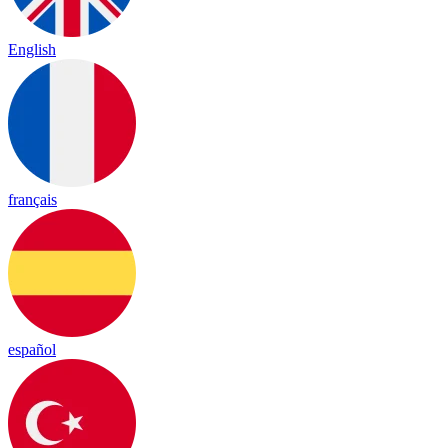
English
français
español