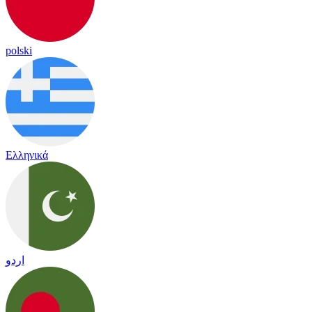
polski
Ελληνικά
اردو