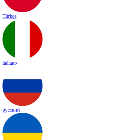
Türkçe
italiano
русский