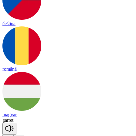
čeština
română
magyar
ga
rret