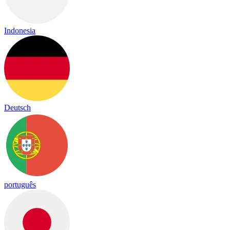
Indonesia
Deutsch
português