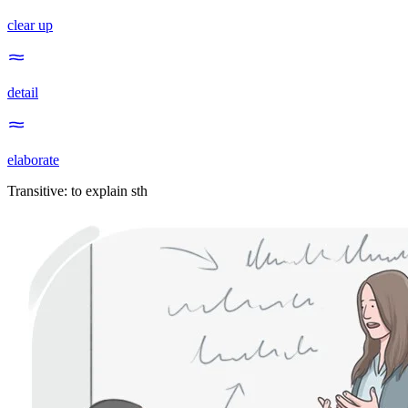
clear up
detail
elaborate
Transitive
:
to explain
sth