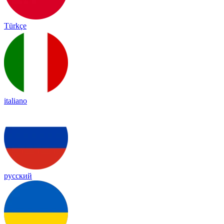
Türkçe
italiano
русский