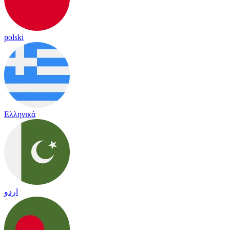
polski
Ελληνικά
اردو