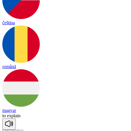
čeština
română
magyar
to
exp
lain