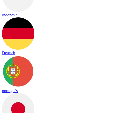
Indonesia
Deutsch
português