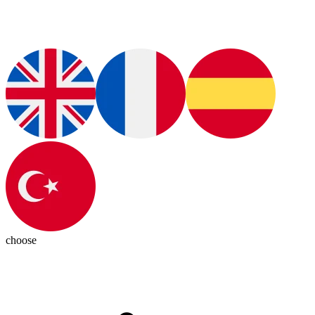
choose