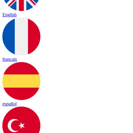
English
français
español