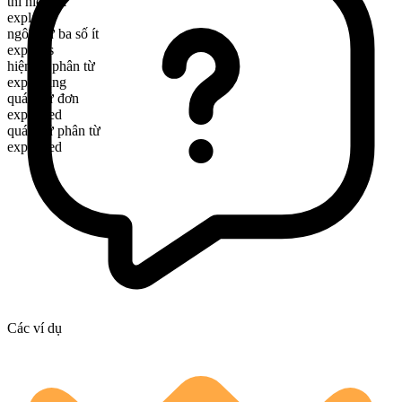
thì hiện tại
explain
ngôi thứ ba số ít
explains
hiện tại phân từ
explaining
quá khứ đơn
explained
quá khứ phân từ
explained
Các ví dụ