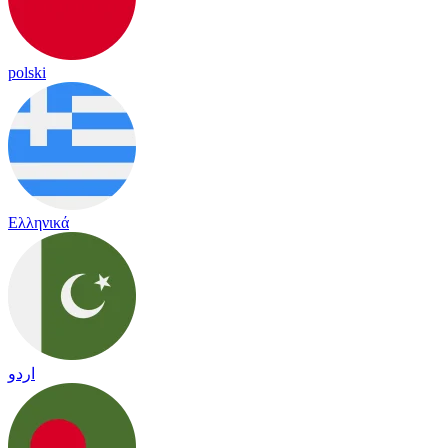
polski
Ελληνικά
اردو