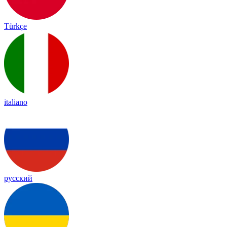
Türkçe
italiano
русский