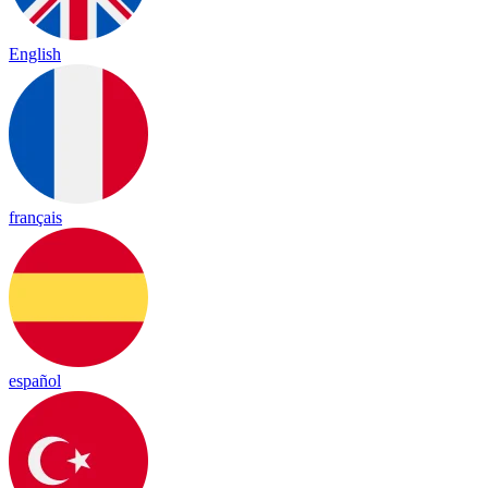
English
français
español