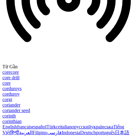
Từ Gần
corecore
core drill
core
corduroys
corduroy
corgi
coriander
coriander seed
corinth
corinthian
English
français
español
Türkçe
italiano
русский
українська
Tiếng
Việt
हिन्दी
العربية
Filipino
فارسی
Indonesia
Deutsch
português
日本語