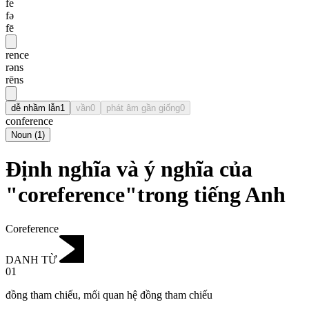
fe
fə
fē
rence
rəns
rēns
dễ nhầm lẫn
1
vần
0
phát âm gần giống
0
conference
Noun
(
1
)
Định nghĩa và ý nghĩa của
"coreference"trong tiếng Anh
Coreference
DANH TỪ
01
đồng tham chiếu
,
mối quan hệ đồng tham chiếu