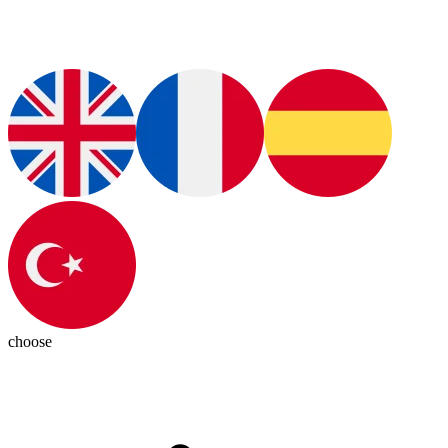
choose