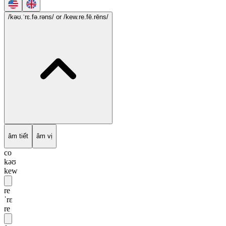
/kəʊ.ˈrɛ.fə.rəns/
or /kew.re.fē.rēns/
âm tiết
âm vị
co
kəʊ
kew
re
ˈrɛ
re