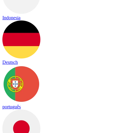
Indonesia
Deutsch
português