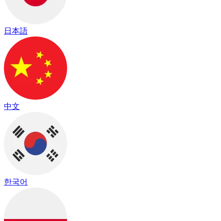
日本語
中文
한국어