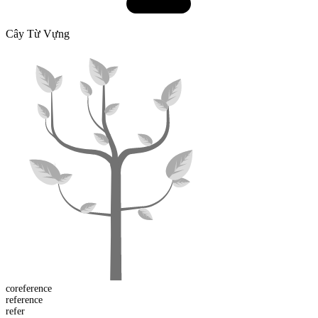
Cây Từ Vựng
co
reference
refer
ence
refer