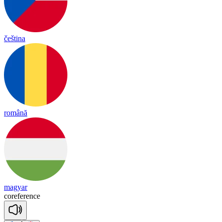
čeština
română
magyar
co
re
fe
rence