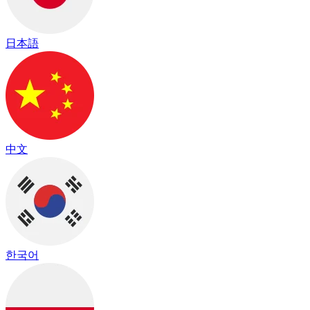
日本語
中文
한국어