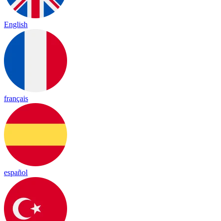
English
français
español