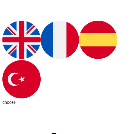
choose