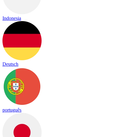
Indonesia
Deutsch
português