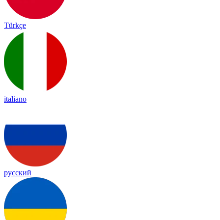
Türkçe
italiano
русский