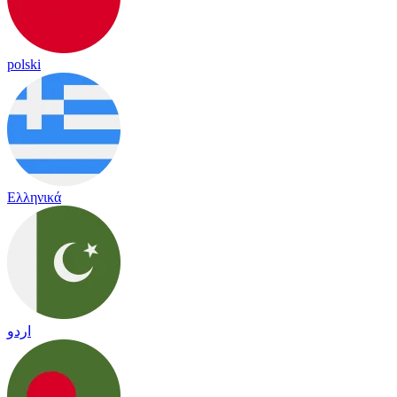
polski
Ελληνικά
اردو