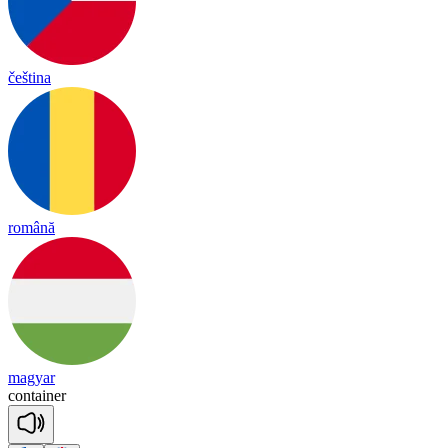
čeština
română
magyar
con
tai
ner