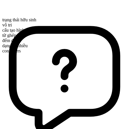
trạng thái hữu sinh
vô tri
cấu tạo hình thái
từ ghép
đếm được
dạng số nhiều
containers