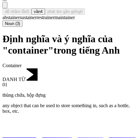
dễ nhầm lẫn
0
vần
4
phát âm gần giống
0
abstainer
sustainer
restrainer
maintainer
Noun
(
3
)
Định nghĩa và ý nghĩa của
"container"trong tiếng Anh
Container
DANH TỪ
01
thùng chứa
,
hộp đựng
any object that can be used to store something in, such as a bottle,
box, etc.