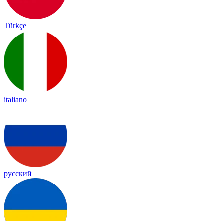
Türkçe
italiano
русский