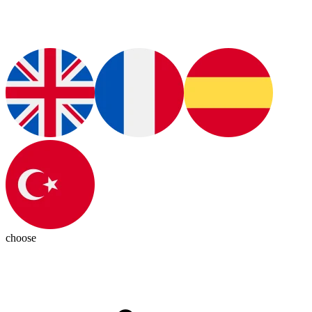
choose