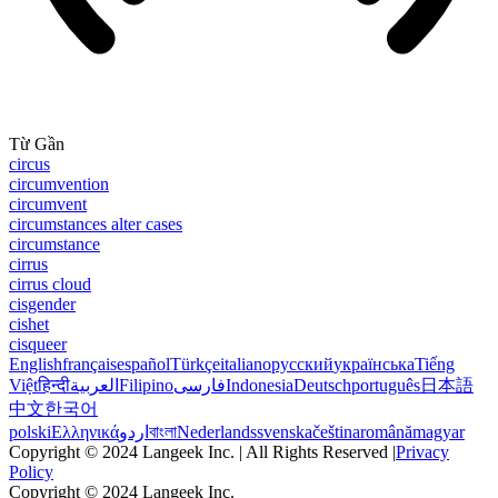
Từ Gần
circus
circumvention
circumvent
circumstances alter cases
circumstance
cirrus
cirrus cloud
cisgender
cishet
cisqueer
English
français
español
Türkçe
italiano
русский
українська
Tiếng
Việt
हिन्दी
العربية
Filipino
فارسی
Indonesia
Deutsch
português
日本語
中文
한국어
polski
Ελληνικά
اردو
বাংলা
Nederlands
svenska
čeština
română
magyar
Copyright © 2024 Langeek Inc. | All Rights Reserved |
Privacy
Policy
Copyright © 2024 Langeek Inc.