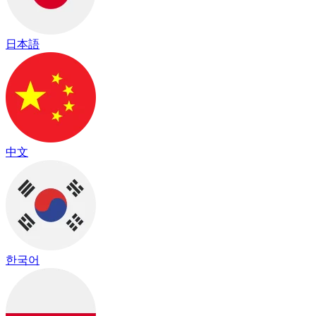
日本語
中文
한국어