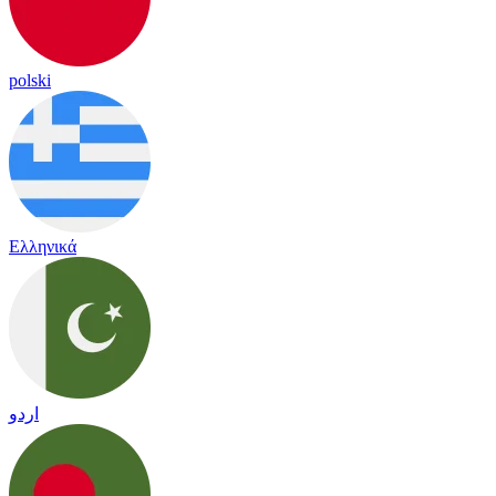
polski
Ελληνικά
اردو