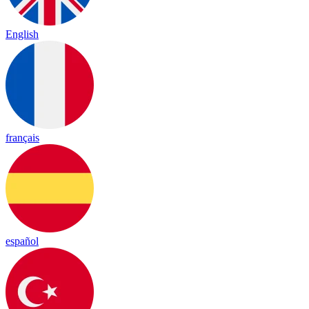
English
français
español