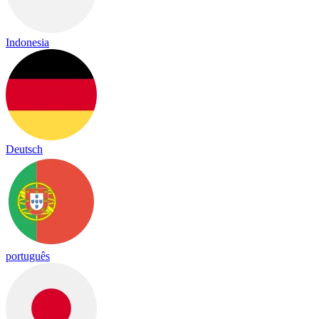
Indonesia
Deutsch
português