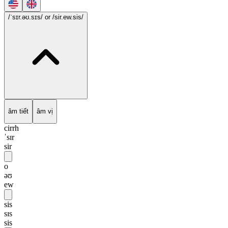
/ˈsɪr.əʊ.sɪs/
or /sir.ew.sis/
âm tiết
âm vị
cirrh
ˈsɪr
sir
o
əʊ
ew
sis
sɪs
sis