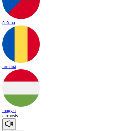
čeština
română
magyar
cirrh
o
sis