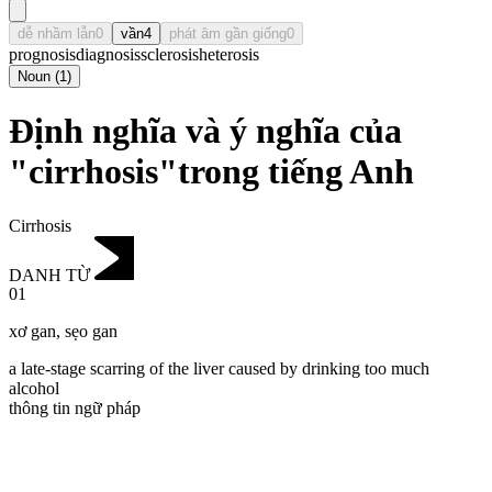
dễ nhầm lẫn
0
vần
4
phát âm gần giống
0
prognosis
diagnosis
sclerosis
heterosis
Noun
(
1
)
Định nghĩa và ý nghĩa của
"cirrhosis"trong tiếng Anh
Cirrhosis
DANH TỪ
01
xơ gan
,
sẹo gan
a late-stage scarring of the liver caused by drinking too much
alcohol
thông tin ngữ pháp