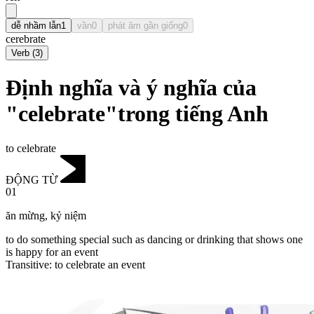
dễ nhầm lẫn
1
vần
0
phát âm gần giống
0
cerebrate
Verb
(
3
)
Định nghĩa và ý nghĩa của
"celebrate"trong tiếng Anh
to celebrate
ĐỘNG TỪ
01
ăn mừng
,
kỷ niệm
to do something special such as dancing or drinking that shows one
is happy for an event
Transitive
:
to celebrate
an event