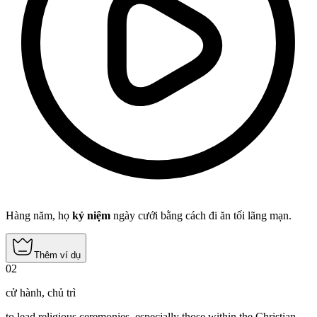
Hàng năm, họ
kỷ niệm
ngày cưới bằng cách đi ăn tối lãng mạn.
Thêm ví dụ
02
cử hành
,
chủ trì
to lead religious ceremonies, especially those within the Christian