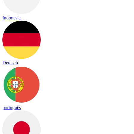
Indonesia
Deutsch
português