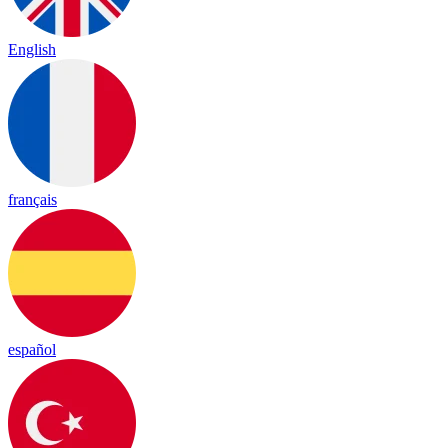
English
français
español