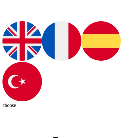
choose