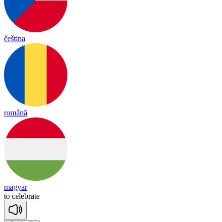
čeština
română
magyar
to
ce
leb
rate