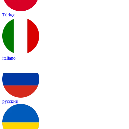
Türkçe
italiano
русский