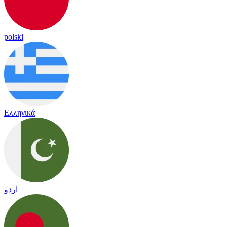
polski
Ελληνικά
اردو