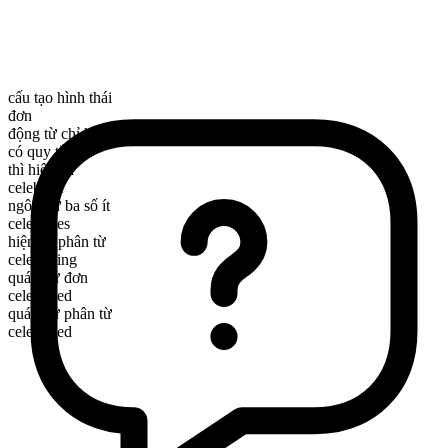
cấu tạo hình thái
đơn
động từ chỉ hành động
có quy tắc
thì hiện tại
celebrate
ngôi thứ ba số ít
celebrates
hiện tại phân từ
celebrating
quá khứ đơn
celebrated
quá khứ phân từ
celebrated