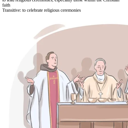
faith
Transitive
:
to celebrate
religious ceremonies