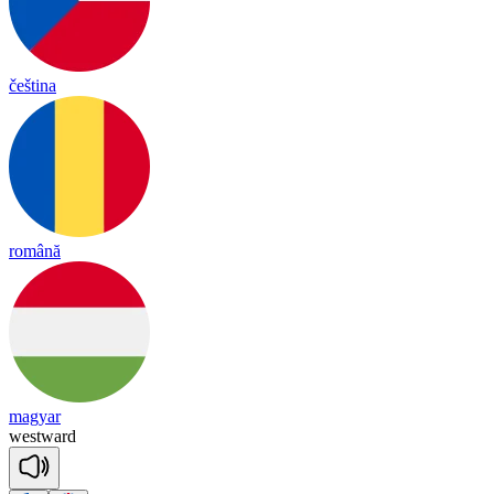
čeština
română
magyar
west
ward