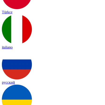
Türkçe
italiano
русский