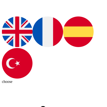
choose