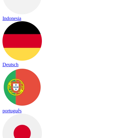
Indonesia
Deutsch
português