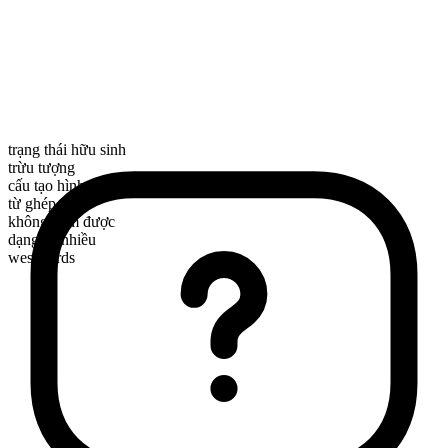
trạng thái hữu sinh
trừu tượng
cấu tạo hình thái
từ ghép
không đếm được
dạng số nhiều
westwards