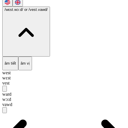
/wɛst.wɔ:d/
or /vest.vawd/
âm tiết
âm vị
west
wɛst
vest
ward
wɔ:d
vawd