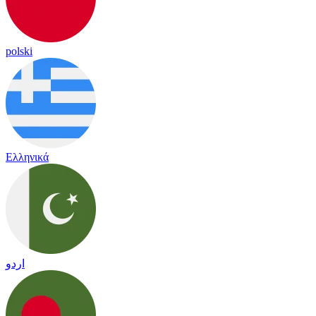
polski
Ελληνικά
اردو