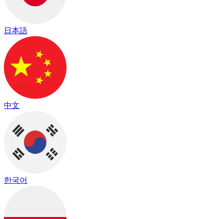
日本語
中文
한국어