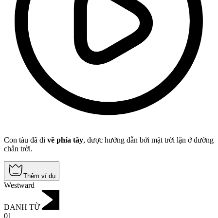
Con tàu đã đi
về phía tây
, được hướng dẫn bởi mặt trời lặn ở đường
chân trời.
Thêm ví dụ
Westward
DANH TỪ
01