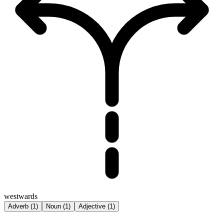
westwards
Adverb
(
1
)
Noun
(
1
)
Adjective
(
1
)