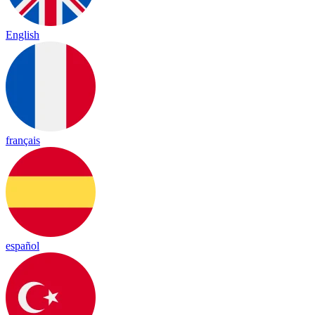
English
français
español