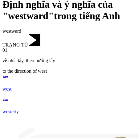
Định nghĩa và ý nghĩa của
"westward"trong tiếng Anh
westward
TRẠNG TỪ
01
về phía tây
,
theo hướng tây
to the direction of west
west
westerly