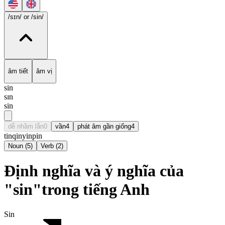
/sɪn/
or /sin/
âm tiết
âm vị
sin
sɪn
sin
dễ nhầm lẫn
0
vần
4
phát âm gần giống
4
tin
qin
yin
pin
Noun
(
5
)
Verb
(
2
)
Định nghĩa và ý nghĩa của
"sin"trong tiếng Anh
Sin