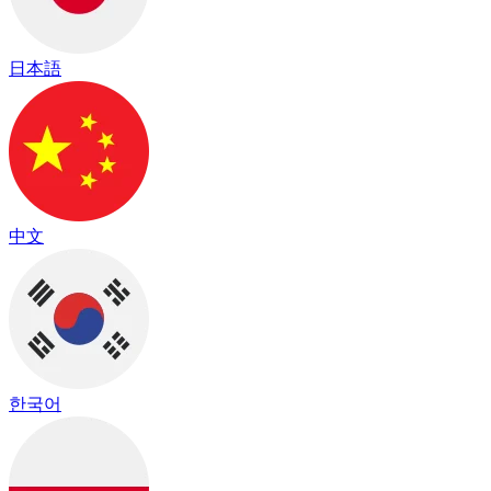
日本語
中文
한국어