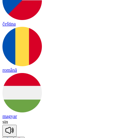
čeština
română
magyar
sin