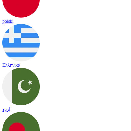
polski
Ελληνικά
اردو