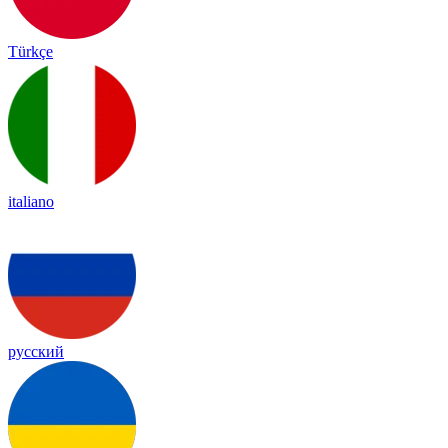
Türkçe
italiano
русский