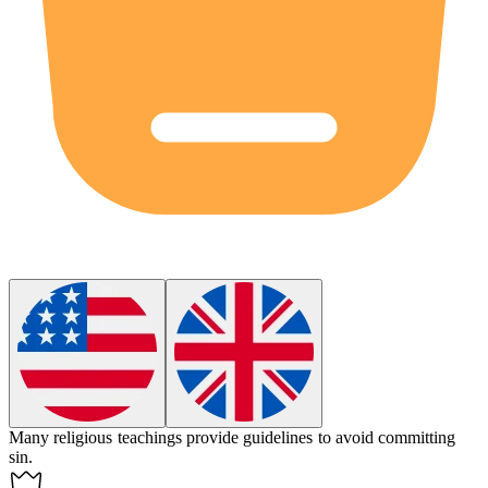
Many religious teachings provide guidelines to avoid committing
sin
.