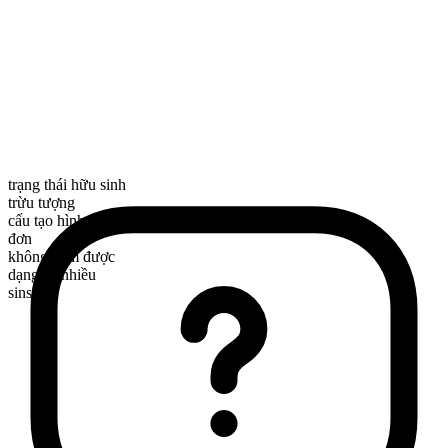
trạng thái hữu sinh
trừu tượng
cấu tạo hình thái
đơn
không đếm được
dạng số nhiều
sins