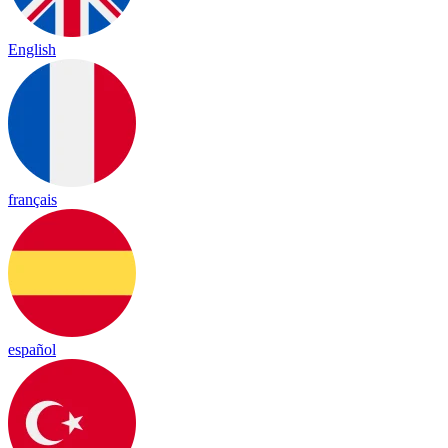
English
français
español