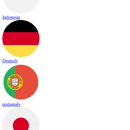
Indonesia
Deutsch
português