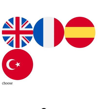
choose