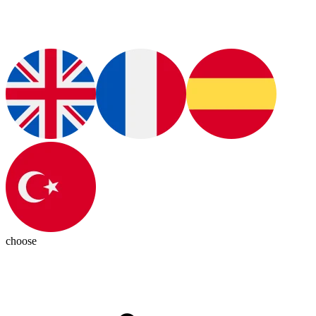
choose