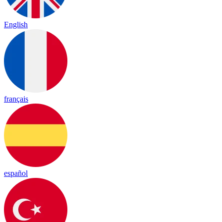
English
français
español