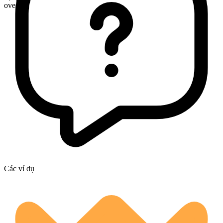
ovens
Các ví dụ