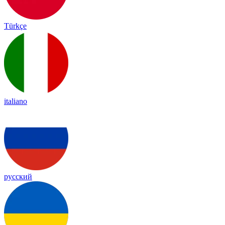
Türkçe
italiano
русский