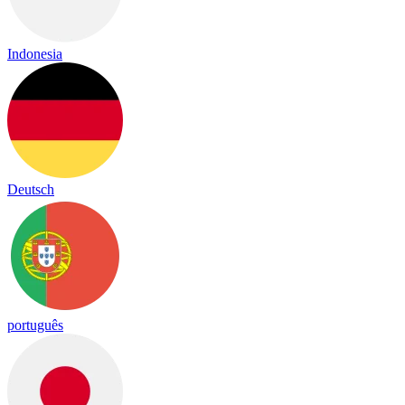
Indonesia
Deutsch
português