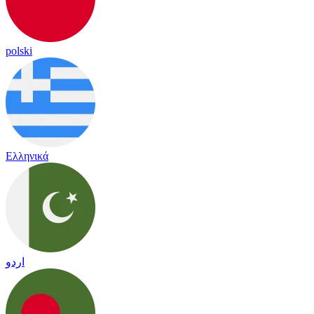
polski
Ελληνικά
اردو