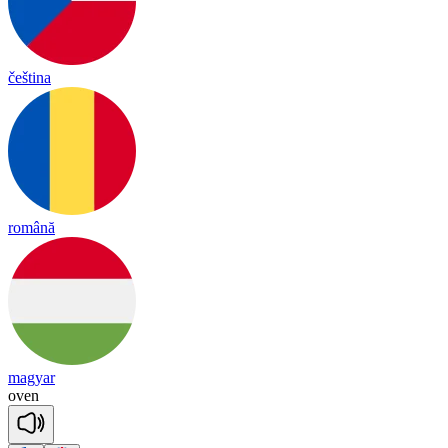
čeština
română
magyar
o
ven