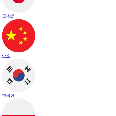
日本語
中文
한국어