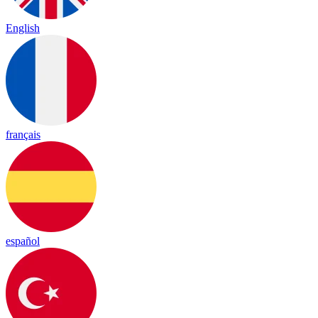
English
français
español