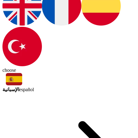
choose
الإسبانية
español