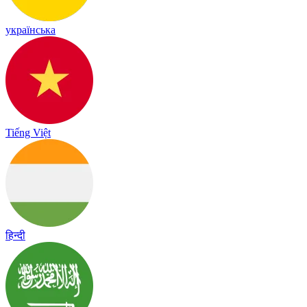
українська
Tiếng Việt
हिन्दी