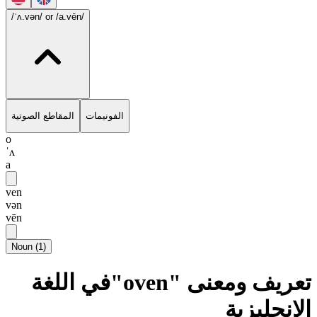
/ˈʌ.vən/
or /a.vēn/
الفونيمات
المقاطع الصوتية
o
ˈʌ
a
ven
vən
vēn
Noun
(
1
)
تعريف ومعنى "oven"في اللغة
الإنجليزية