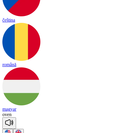
čeština
română
magyar
o
ven