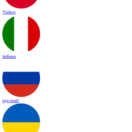
Türkçe
italiano
русский