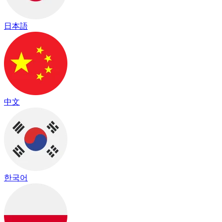
日本語
中文
한국어