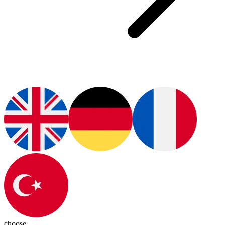
choose