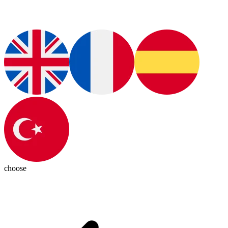
choose