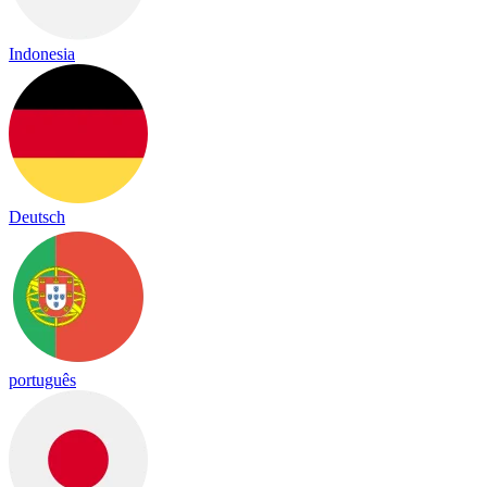
Indonesia
Deutsch
português