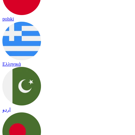
polski
Ελληνικά
اردو