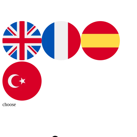
choose