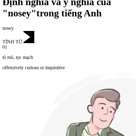
Định nghĩa và ý nghĩa của
"nosey"trong tiếng Anh
nosey
TÍNH TỪ
01
tò mò
,
tọc mạch
offensively curious or inquisitive