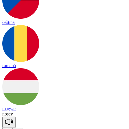
čeština
română
magyar
no
sey