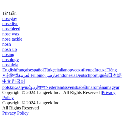
Từ Gần
nosegay
nosedive
nosebleed
nose wax
nose tackle
nosh
nosh-up
nosing
nosology
nostalgia
English
français
español
Türkçe
italiano
русский
українська
Tiếng
Việt
हिन्दी
العربية
Filipino
فارسی
Indonesia
Deutsch
português
日本語
中文
한국어
polski
Ελληνικά
اردو
বাংলা
Nederlands
svenska
čeština
română
magyar
Copyright © 2024 Langeek Inc. | All Rights Reserved |
Privacy
Policy
Copyright © 2024 Langeek Inc.
All Rights Reserved
Privacy Policy