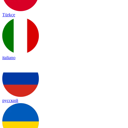
Türkçe
italiano
русский