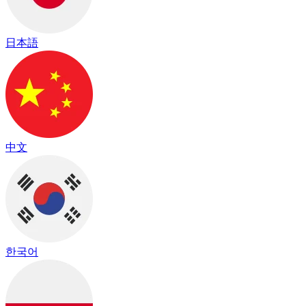
日本語
中文
한국어