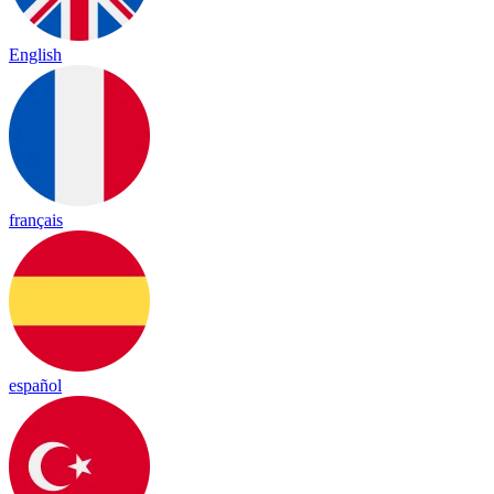
English
français
español