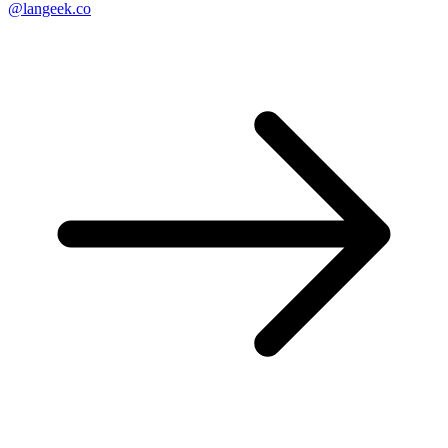
@langeek.co