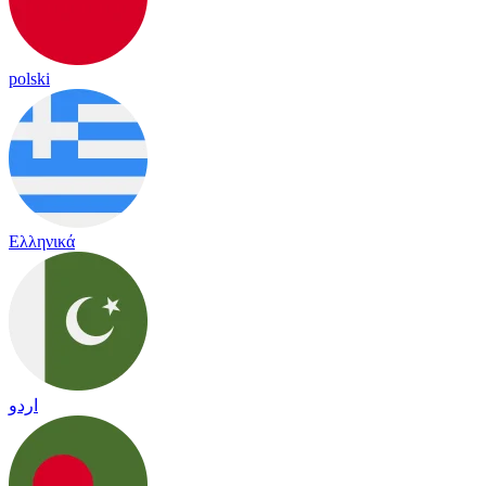
polski
Ελληνικά
اردو