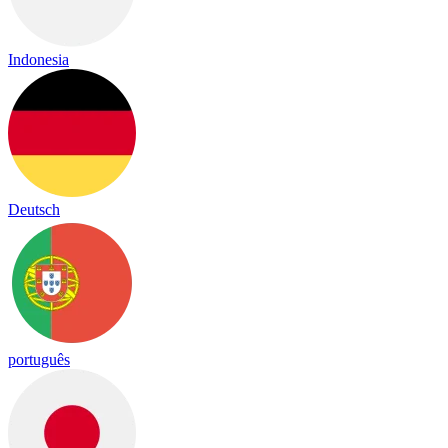
Indonesia
Deutsch
português