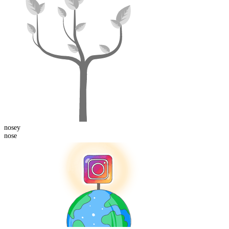
nose
y
nose