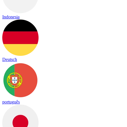
Indonesia
Deutsch
português