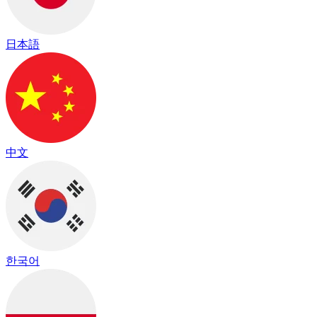
日本語
中文
한국어