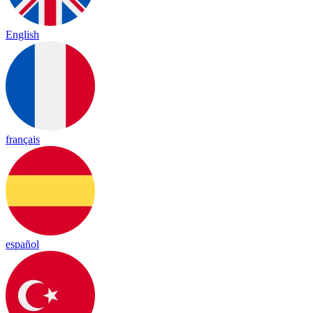
English
français
español