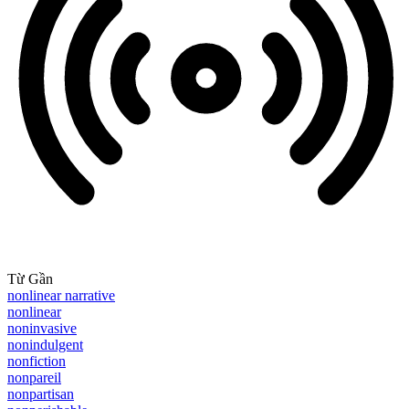
Từ Gần
nonlinear narrative
nonlinear
noninvasive
nonindulgent
nonfiction
nonpareil
nonpartisan