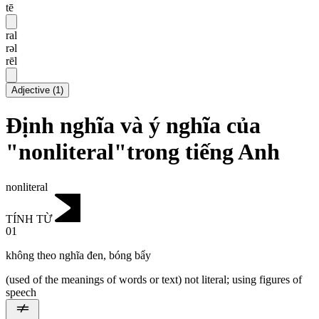
tē
ral
rəl
rēl
Adjective
(
1
)
Định nghĩa và ý nghĩa của
"nonliteral"trong tiếng Anh
nonliteral
TÍNH TỪ
01
không theo nghĩa đen
,
bóng bẩy
(used of the meanings of words or text) not literal; using figures of
speech