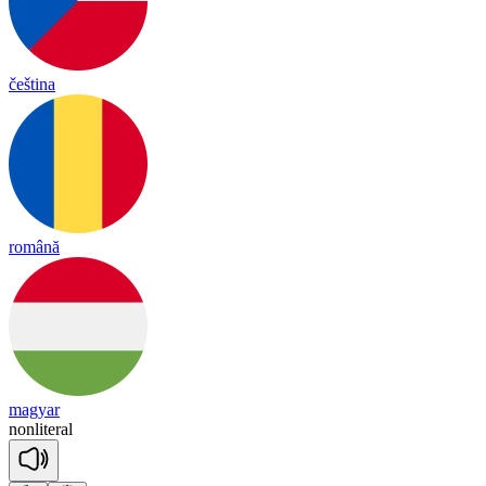
čeština
română
magyar
non
li
te
ral