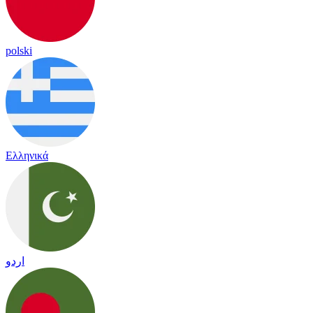
polski
Ελληνικά
اردو