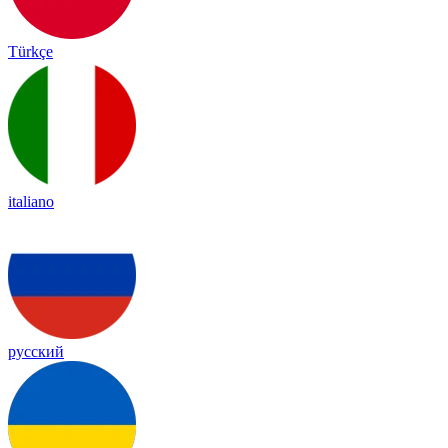
Türkçe
italiano
русский