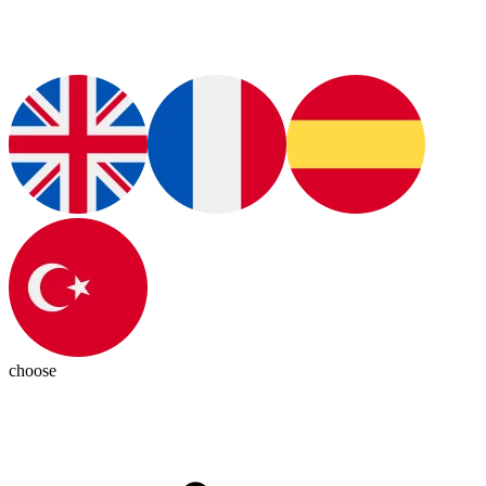
choose