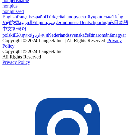
nonperishable
nonplus
nonplussed
English
français
español
Türkçe
italiano
русский
українська
Tiếng
Việt
हिन्दी
العربية
Filipino
فارسی
Indonesia
Deutsch
português
日本語
中文
한국어
polski
Ελληνικά
اردو
বাংলা
Nederlands
svenska
čeština
română
magyar
Copyright © 2024 Langeek Inc. | All Rights Reserved |
Privacy
Policy
Copyright © 2024 Langeek Inc.
All Rights Reserved
Privacy Policy