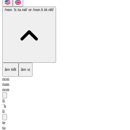
/nɒn.ˈlɪ.tə.rəl/
or /non.li.tē.rēl/
âm tiết
âm vị
non
nɒn
non
li
ˈlɪ
li
te
tə