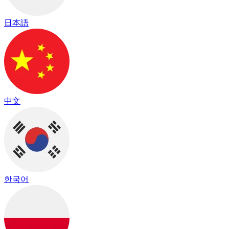
日本語
中文
한국어