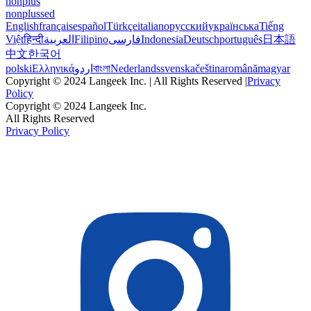
nonplus
nonplussed
English
français
español
Türkçe
italiano
русский
українська
Tiếng
Việt
हिन्दी
العربية
Filipino
فارسی
Indonesia
Deutsch
português
日本語
中文
한국어
polski
Ελληνικά
اردو
বাংলা
Nederlands
svenska
čeština
română
magyar
Copyright © 2024 Langeek Inc. | All Rights Reserved |
Privacy
Policy
Copyright © 2024 Langeek Inc.
All Rights Reserved
Privacy Policy