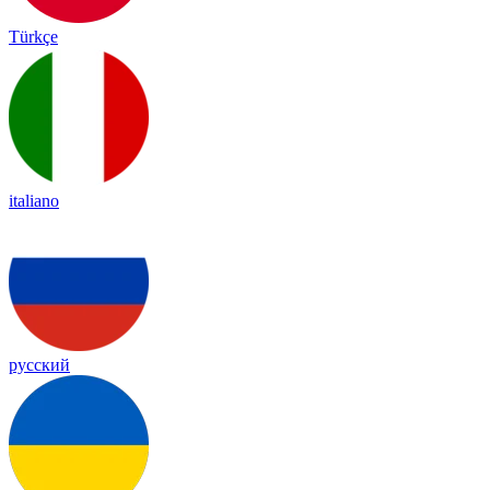
Türkçe
italiano
русский