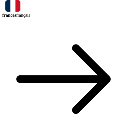
francés
français