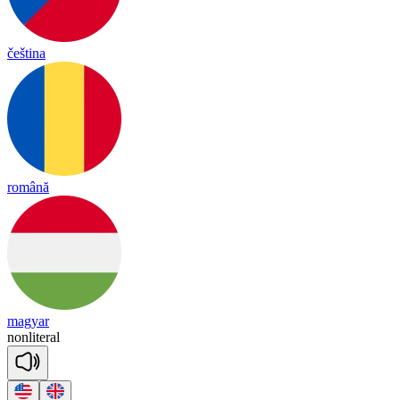
čeština
română
magyar
non
li
te
ral