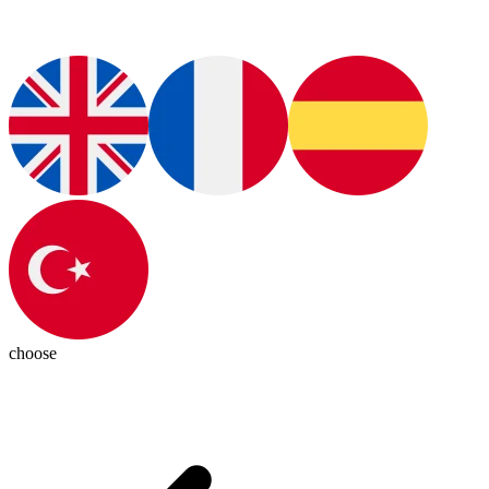
choose