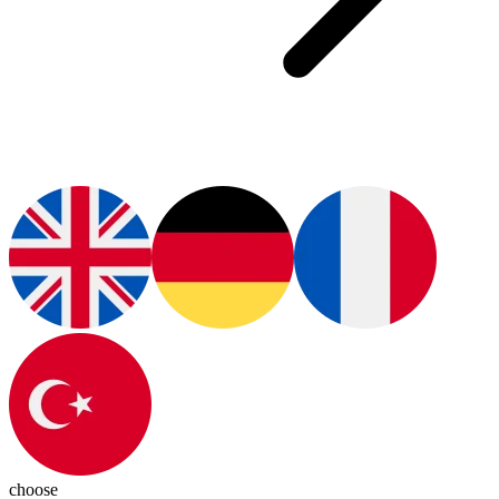
choose