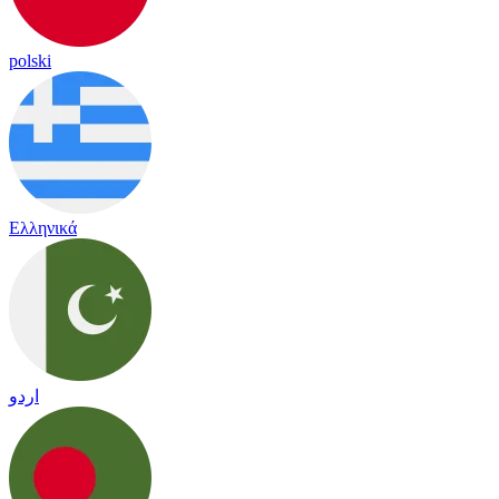
polski
Ελληνικά
اردو