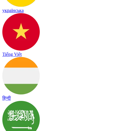
українська
Tiếng Việt
हिन्दी