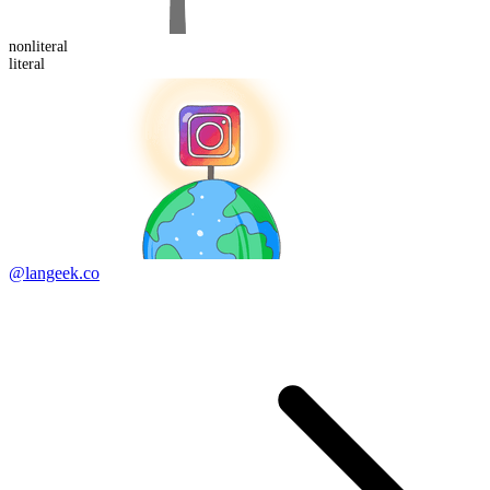
non
literal
literal
@langeek.co