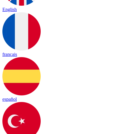
English
français
español