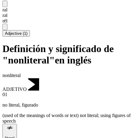
ral
rəl
rēl
Adjective
(
1
)
Definición y significado de
"nonliteral"en inglés
nonliteral
ADJETIVO
01
no literal
,
figurado
(used of the meanings of words or text) not literal; using figures of
speech