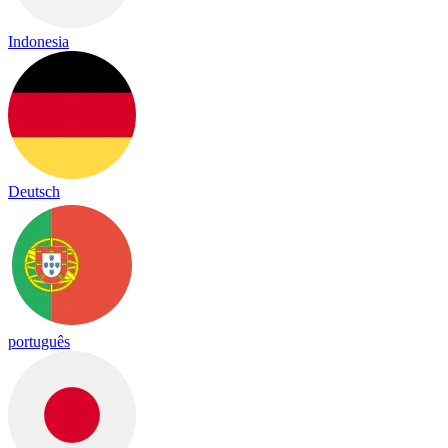
Indonesia
Deutsch
português