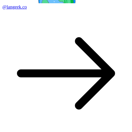
@langeek.co