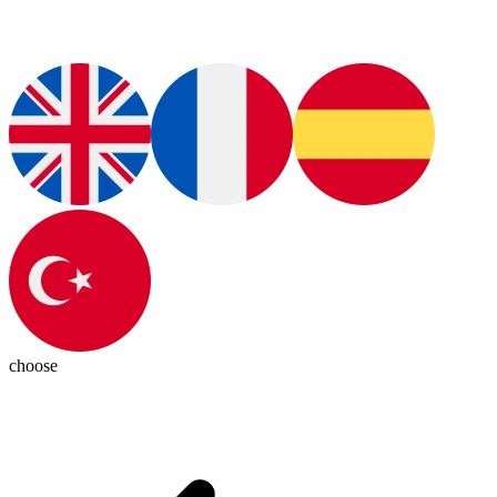
choose