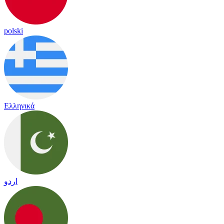
polski
Ελληνικά
اردو