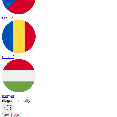
čeština
română
magyar
diag
ra
mma
tica
lly