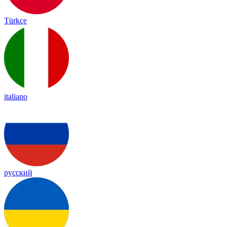
Türkçe
italiano
русский