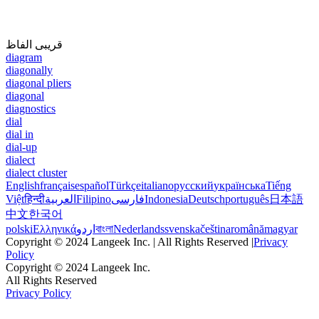
قریبی الفاظ
diagram
diagonally
diagonal pliers
diagonal
diagnostics
dial
dial in
dial-up
dialect
dialect cluster
English
français
español
Türkçe
italiano
русский
українська
Tiếng
Việt
हिन्दी
العربية
Filipino
فارسی
Indonesia
Deutsch
português
日本語
中文
한국어
polski
Ελληνικά
اردو
বাংলা
Nederlands
svenska
čeština
română
magyar
Copyright © 2024 Langeek Inc. | All Rights Reserved |
Privacy
Policy
Copyright © 2024 Langeek Inc.
All Rights Reserved
Privacy Policy