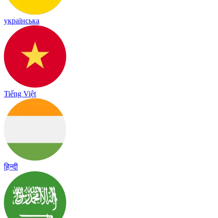
українська
Tiếng Việt
हिन्दी