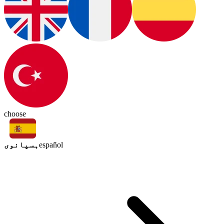
choose
ہسپانوی
español