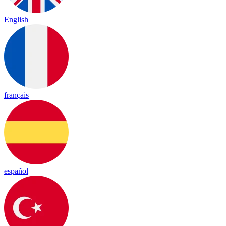
English
français
español