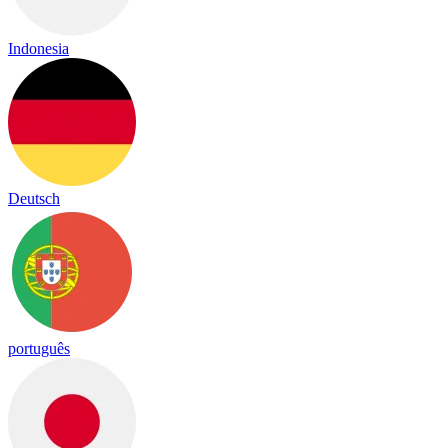
Indonesia
Deutsch
português