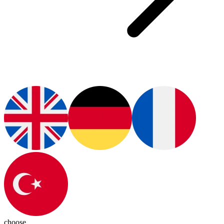
choose