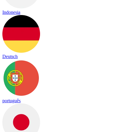
Indonesia
Deutsch
português