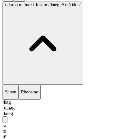
/ˌdaɪəg.rə.ˈmæ.tɪk.li/
or /daieg.rē.mā.tik.li/
Silben
Phoneme
diag
ˌdaɪəg
daieg
ra
rə
rē