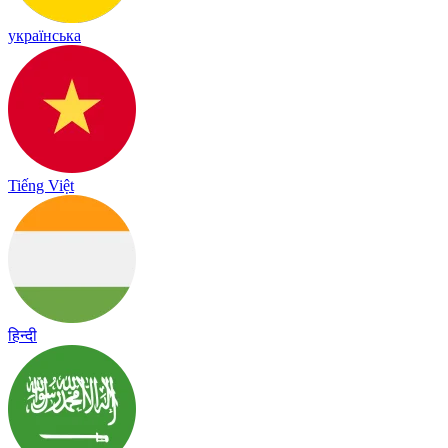
українська
Tiếng Việt
हिन्दी