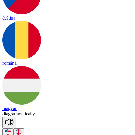
čeština
română
magyar
diag
ra
mma
tica
lly