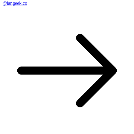
@langeek.co