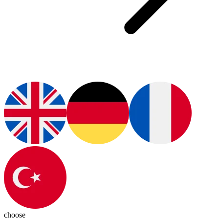
choose