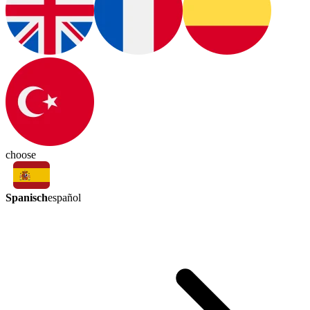
choose
Spanisch
español