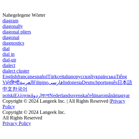
Nahegelegene Wörter
diagram
diagonally
diagonal pliers
diagonal
diagnostics
dial
dial in
dial-up
dialect
dialect cluster
English
français
español
Türkçe
italiano
русский
українська
Tiếng
Việt
हिन्दी
العربية
Filipino
فارسی
Indonesia
Deutsch
português
日本語
中文
한국어
polski
Ελληνικά
اردو
বাংলা
Nederlands
svenska
čeština
română
magyar
Copyright © 2024 Langeek Inc. | All Rights Reserved |
Privacy
Policy
Copyright © 2024 Langeek Inc.
All Rights Reserved
Privacy Policy