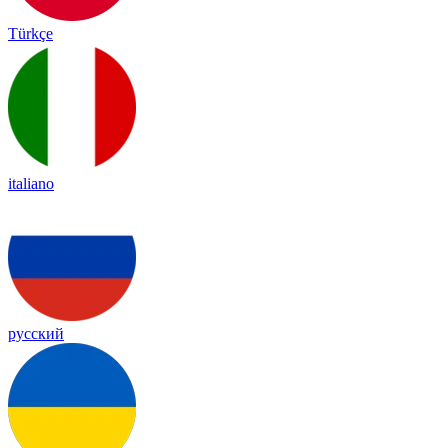
Türkçe
italiano
русский