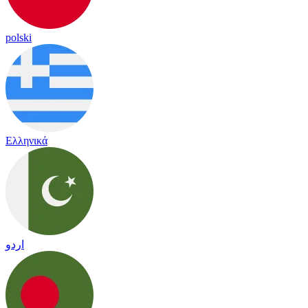
polski
Ελληνικά
اردو