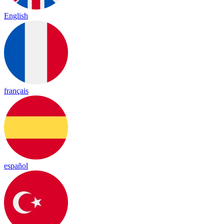
English
français
español