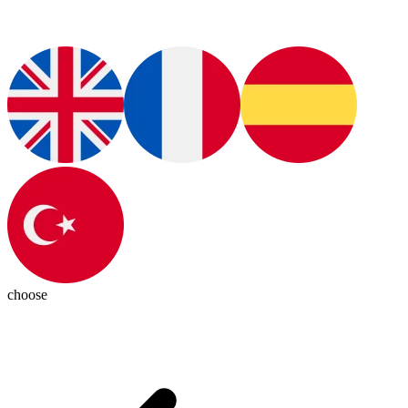
choose