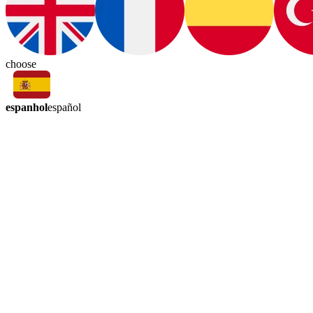
choose
espanhol
español