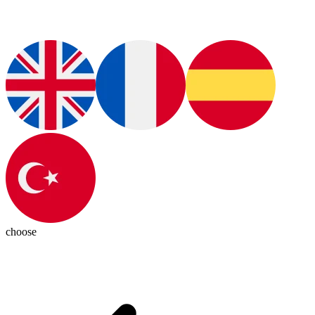
choose