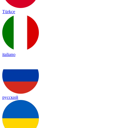
Türkçe
italiano
русский