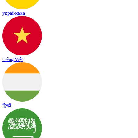
українська
Tiếng Việt
हिन्दी