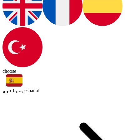
choose
ہسپانوی
español