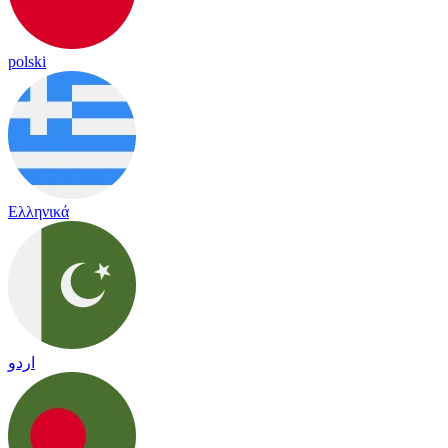
polski
Ελληνικά
اردو