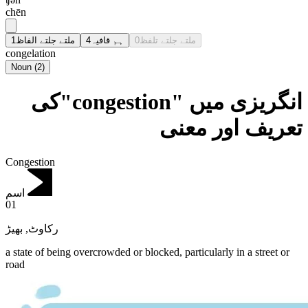
chēn
1
ملتے جلتے الفاظ
4
ہم قافیہ
0
ملتے جلتے تلفظ
congelation
Noun
(
2
)
انگریزی میں "congestion"کی
تعریف اور معنی
Congestion
اسم
01
بھیڑ
,
رکاوٹ
a state of being overcrowded or blocked, particularly in a street or
road