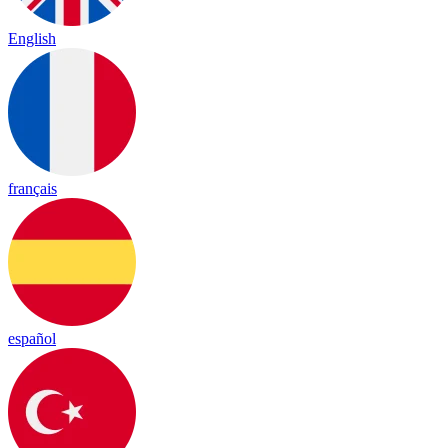
English
français
español