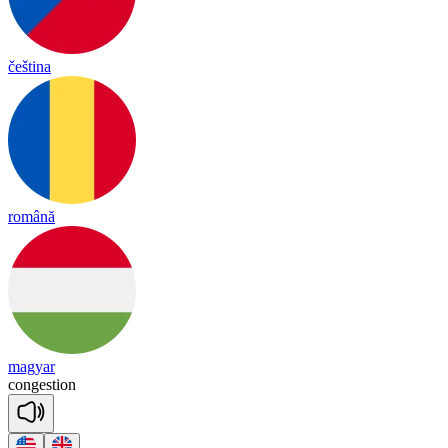
čeština
română
magyar
con
ges
tion