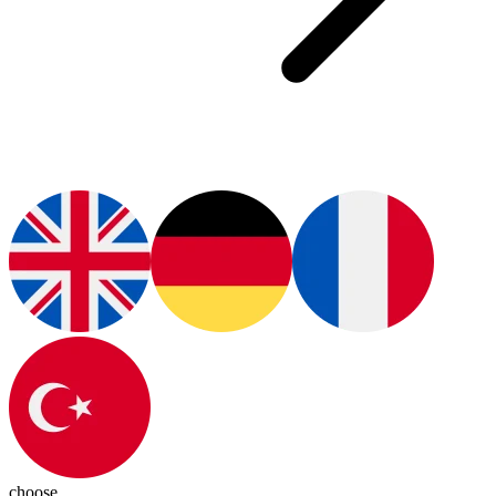
choose