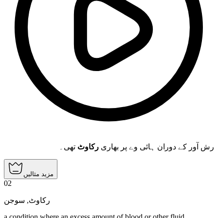
رش آور کے دوران ہائی وے پر بھاری
رکاوٹ
تھی۔
مزید مثالیں
02
سوجن
,
رکاوٹ
a condition where an excess amount of blood or other fluid