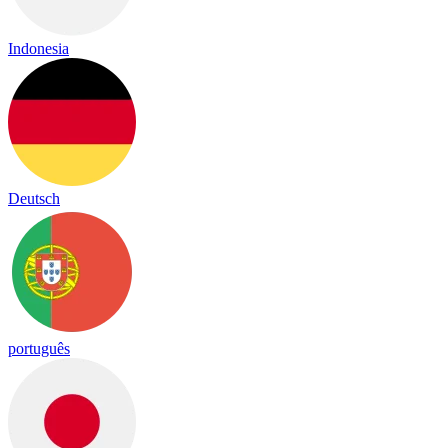
Indonesia
Deutsch
português