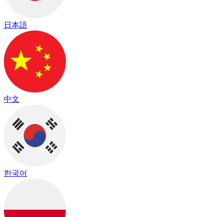
日本語
中文
한국어