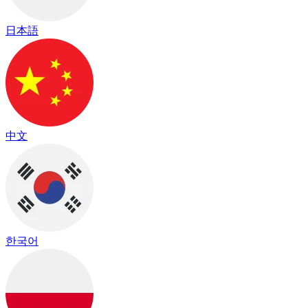
日本語
中文
한국어