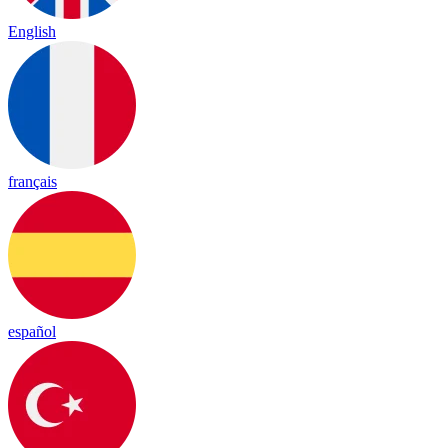
English
français
español