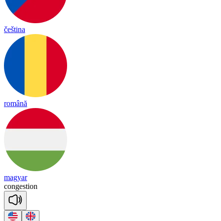
čeština
română
magyar
con
ges
tion