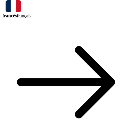
francés
français