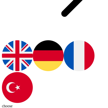
choose