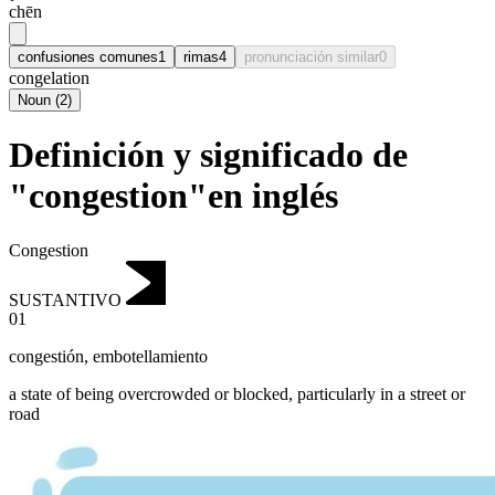
chēn
confusiones comunes
1
rimas
4
pronunciación similar
0
congelation
Noun
(
2
)
Definición y significado de
"congestion"en inglés
Congestion
SUSTANTIVO
01
congestión
,
embotellamiento
a state of being overcrowded or blocked, particularly in a street or
road