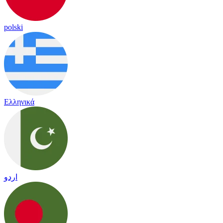
polski
Ελληνικά
اردو