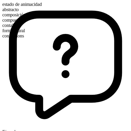
estado de animacidad
abstracto
composición morfológica
compuesto
contable
forma plural
congestions