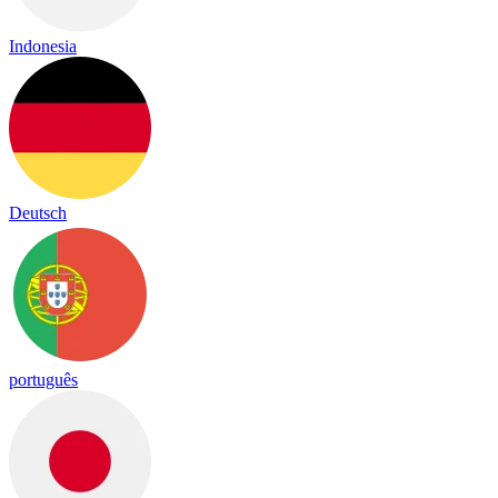
Indonesia
Deutsch
português