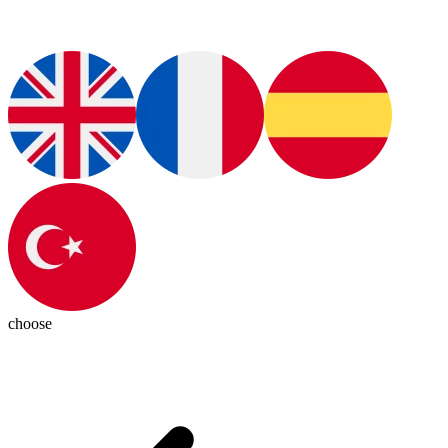
choose