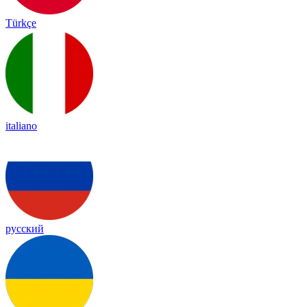
Türkçe
italiano
русский