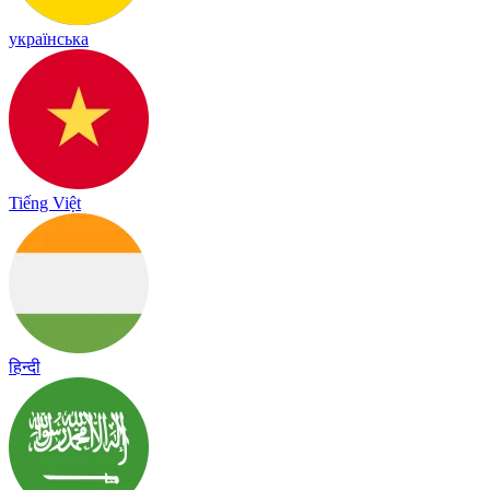
українська
Tiếng Việt
हिन्दी