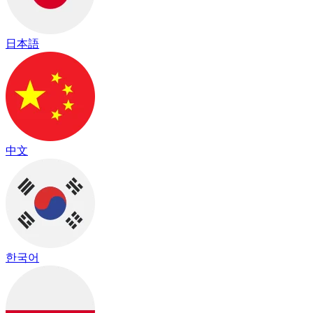
日本語
中文
한국어