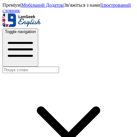
Преміум
|
Мобільний Додаток
|
Зв'яжіться з нами
|
Ілюстрований
словник
Toggle navigation