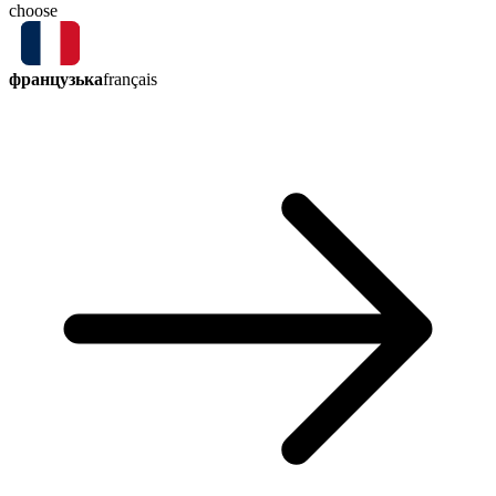
choose
французька
français