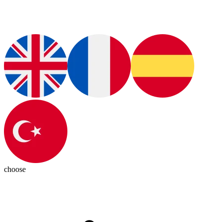
choose