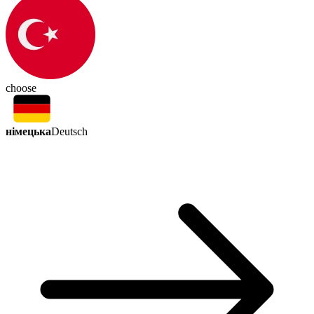
choose
німецька
Deutsch