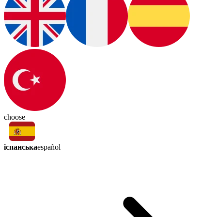
choose
іспанська
español