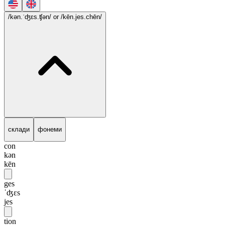
/kən.ˈʤɛs.ʧən/
or /kēn.jes.chēn/
склади
фонеми
con
kən
kēn
ges
ˈʤɛs
jes
tion