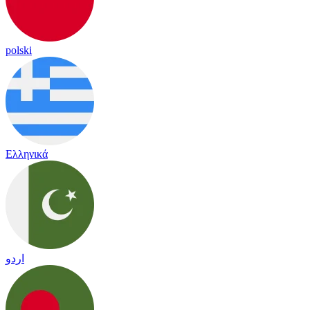
polski
Ελληνικά
اردو