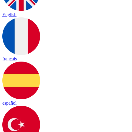
English
français
español