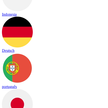
Indonesia
Deutsch
português