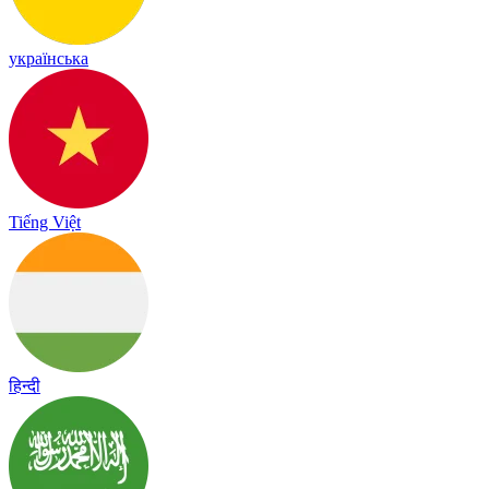
українська
Tiếng Việt
हिन्दी