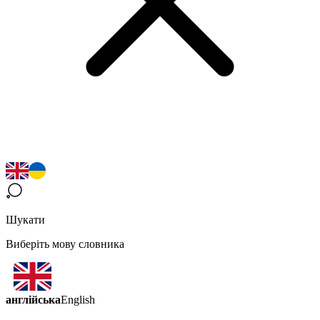
Шукати
Виберіть мову словника
англійська
English