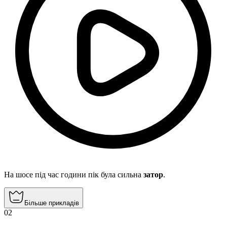
На шосе під час години пік була сильна
затор
.
Більше прикладів
02