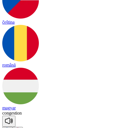
čeština
română
magyar
con
ges
tion