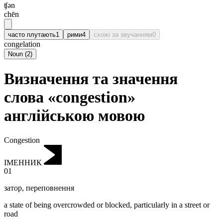
ʧən
chēn
часто плутають
1
рими
4
схожі за звучанням
0
congelation
Noun
(
2
)
Визначення та значення
слова «congestion»
англійською мовою
Congestion
ІМЕННИК
01
затор
,
переповнення
a state of being overcrowded or blocked, particularly in a street or
road