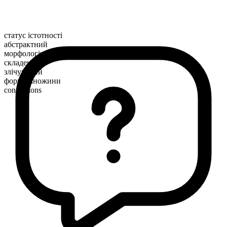
статус істотності
абстрактний
морфологічна будова
складене
злічуваний
форма множини
congestions