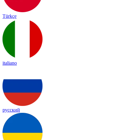
Türkçe
italiano
русский