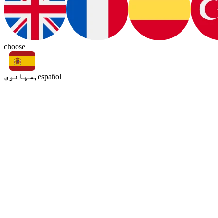
choose
ہسپانوی
español