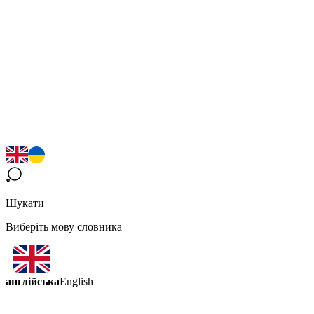
Шукати
Виберіть мову словника
англійська
English