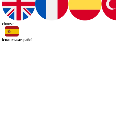
choose
іспанська
español