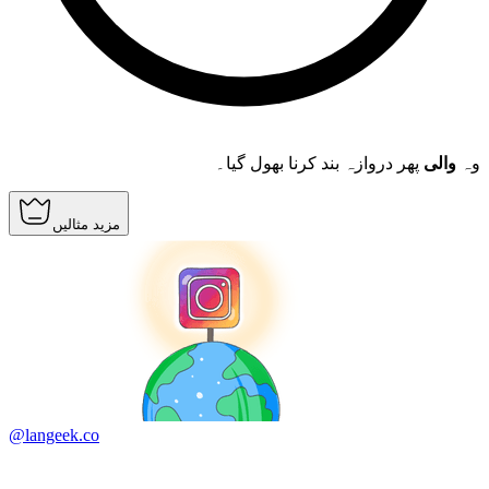
وہ
والی
پھر دروازہ بند کرنا بھول گیا۔
مزید مثالیں
@langeek.co