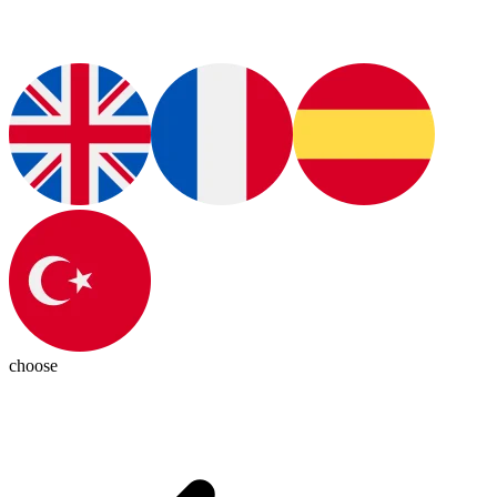
choose