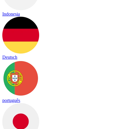
Indonesia
Deutsch
português