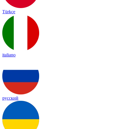
Türkçe
italiano
русский