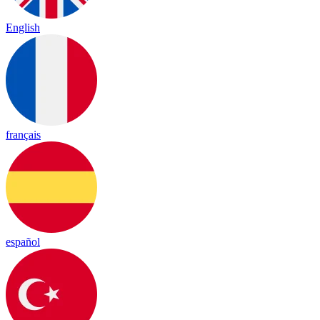
English
français
español