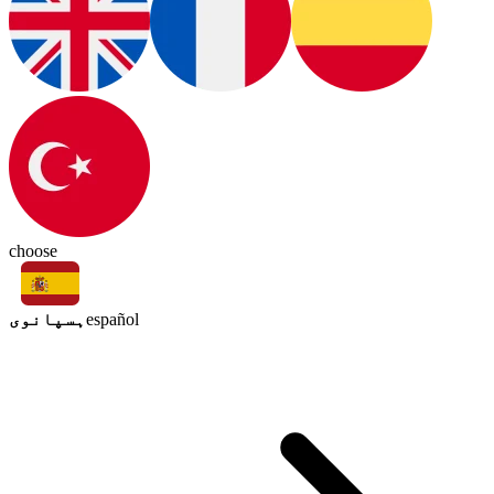
choose
ہسپانوی
español