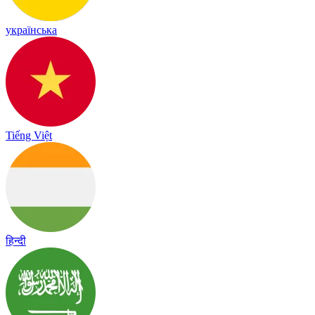
українська
Tiếng Việt
हिन्दी