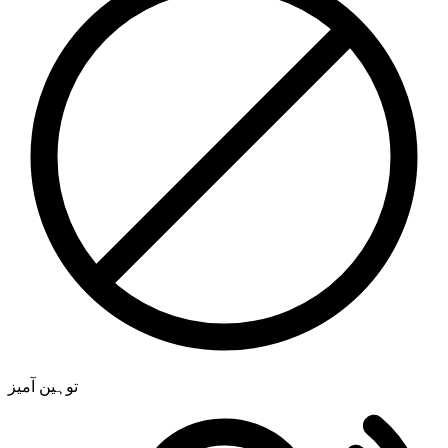
توہین آمیز