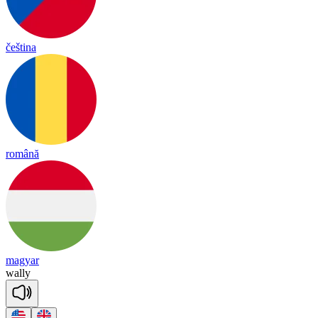
čeština
română
magyar
wa
lly