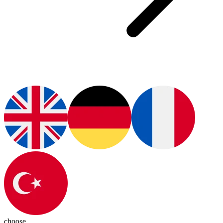
choose