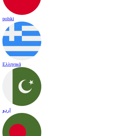
polski
Ελληνικά
اردو