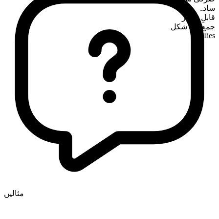
سادہ
قابلِ شمار
جمع کی شکل
wallies
مثالیں