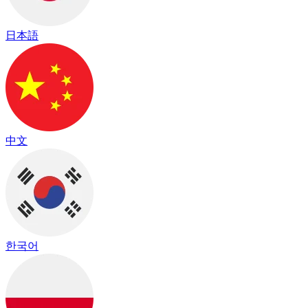
日本語
中文
한국어