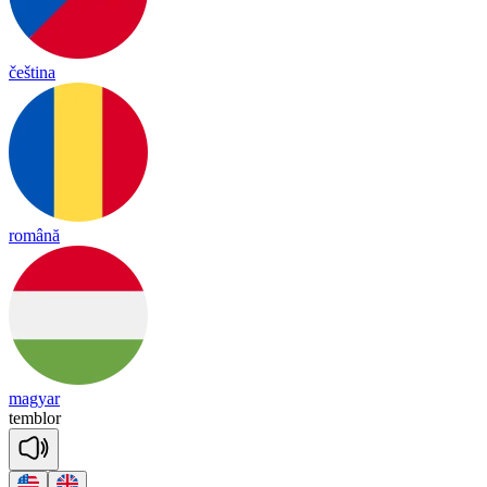
čeština
română
magyar
temb
lor