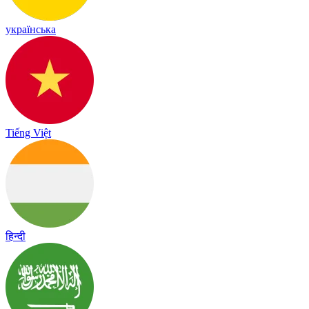
українська
Tiếng Việt
हिन्दी