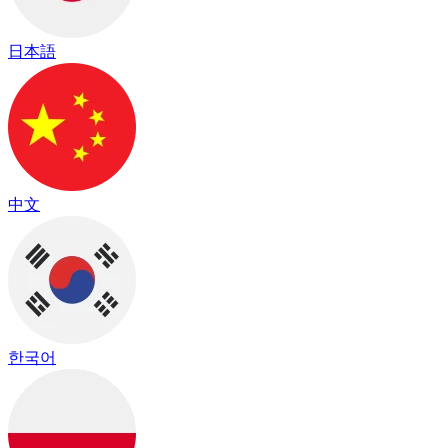
日本語
中文
한국어