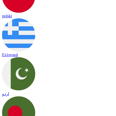
polski
Ελληνικά
اردو