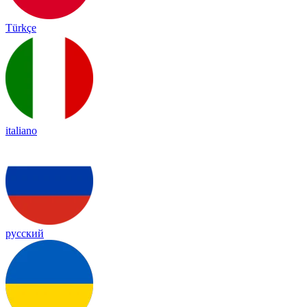
Türkçe
italiano
русский