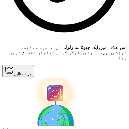
اس علاقے میں ایک چھوٹا سا
زلزلہ
آیا، جس سے مختصر
لرزشیں پیدا ہوئیں لیکن کوئی نمایاں نقصان نہیں
ہوا۔
مزید مثالیں