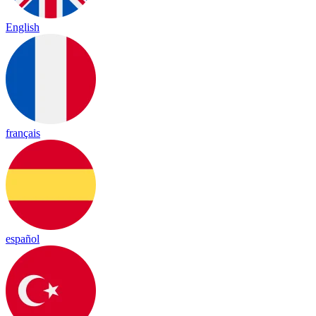
English
français
español