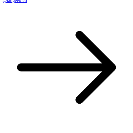
@langeek.co