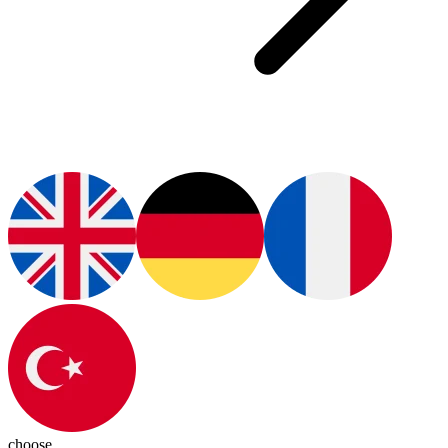
choose