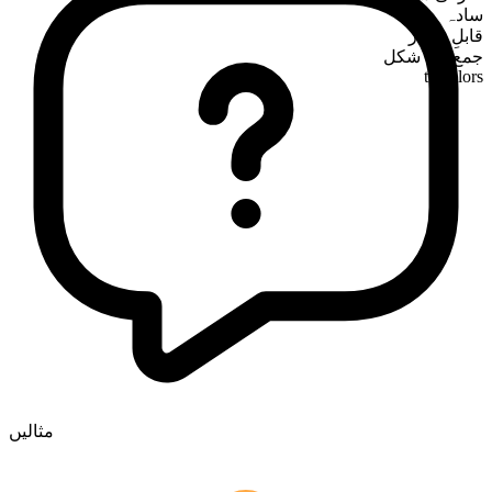
سادہ
قابلِ شمار
جمع کی شکل
temblors
مثالیں