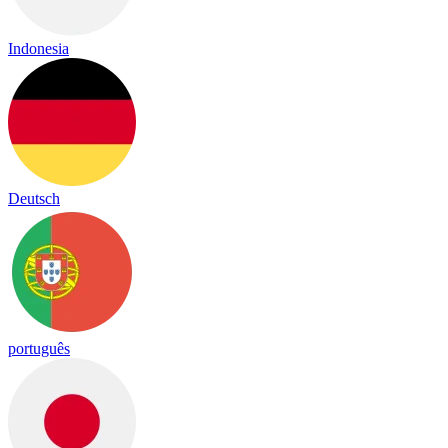
Indonesia
Deutsch
português