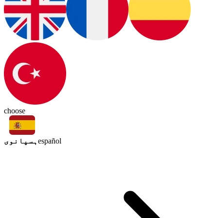
choose
ہسپانوی
español