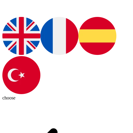
choose