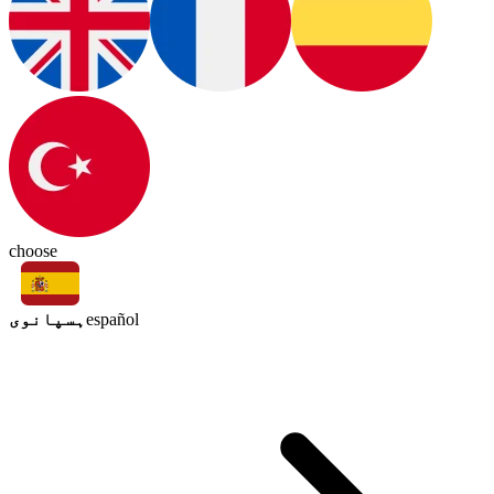
choose
ہسپانوی
español