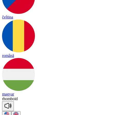
čeština
română
magyar
rhom
boid