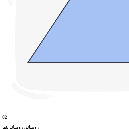
02
رومبائڈ پٹھا
,
رومبائڈ