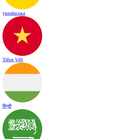
українська
Tiếng Việt
हिन्दी