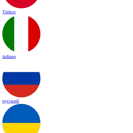
Türkçe
italiano
русский