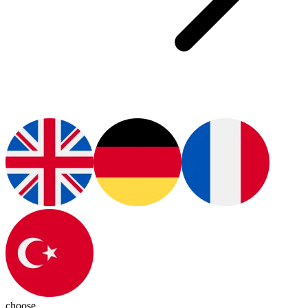
choose