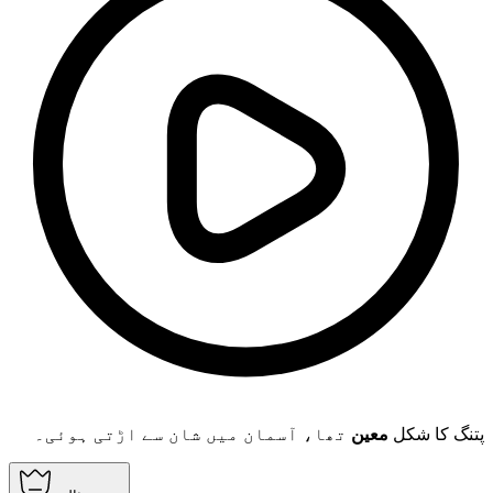
پتنگ کا شکل
معین
تھا، آسمان میں شان سے اڑتی ہوئی۔