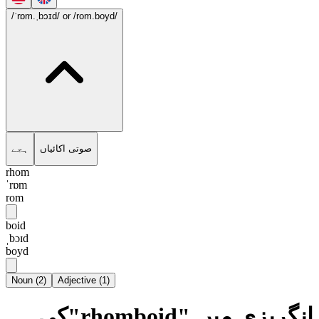
/ˈrɒm.ˌbɔɪd/
or /rom.boyd/
صوتی اکائیاں
ہجے
rhom
ˈrɒm
rom
boid
ˌbɔɪd
boyd
Noun
(
2
)
Adjective
(
1
)
انگریزی میں "rhomboid"کی