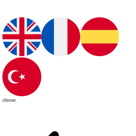
choose