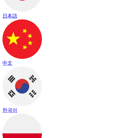
日本語
中文
한국어