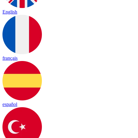
English
français
español