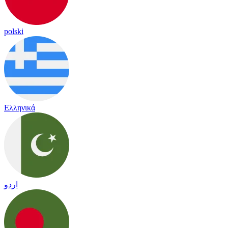
polski
Ελληνικά
اردو