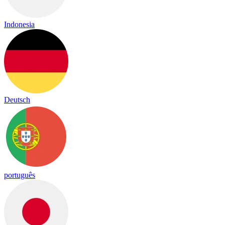
Indonesia
Deutsch
português