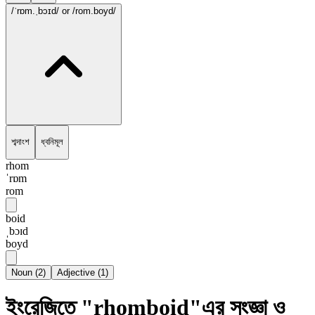
/ˈrɒm.ˌbɔɪd/
or /rom.boyd/
শব্দাংশ
ধ্বনিমূল
rhom
ˈrɒm
rom
boid
ˌbɔɪd
boyd
Noun
(
2
)
Adjective
(
1
)
ইংরেজিতে "rhomboid"এর সংজ্ঞা ও