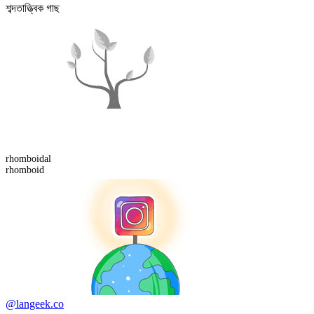
শব্দতাত্ত্বিক গাছ
rhomboid
al
rhomboid
@langeek.co