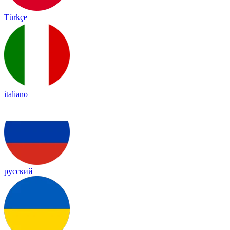
Türkçe
italiano
русский