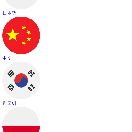
日本語
中文
한국어