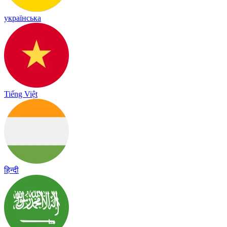
українська
Tiếng Việt
हिन्दी