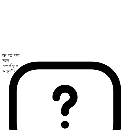
রূপগত গঠন
সরল
সম্পর্কসূচক
অতুলনীয়