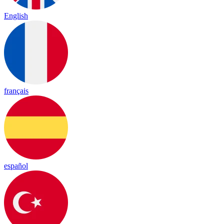
English
français
español