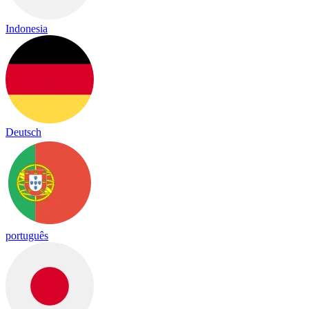
Indonesia
Deutsch
português