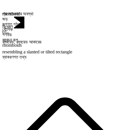
প্রাণবাচকতার অবস্থা
rhomboid
জড়
রূপগত গঠন
বিশেষণ
যৌগিক
01
গণনীয়
বহুবচন রূপ
রম্বয়েড
,
রম্বয়েড আকারের
rhomboids
resembling a slanted or tilted rectangle
ব্যাকরণগত তথ্য