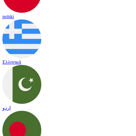
polski
Ελληνικά
اردو