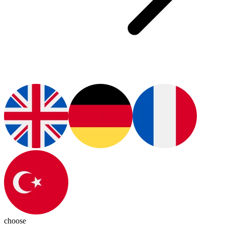
choose