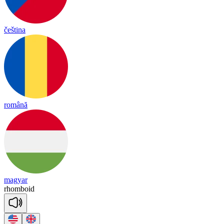
čeština
română
magyar
rhom
boid