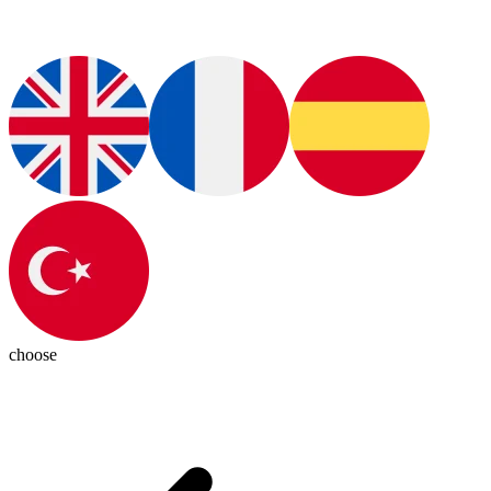
choose