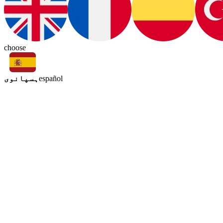
choose
ہسپانوی
español