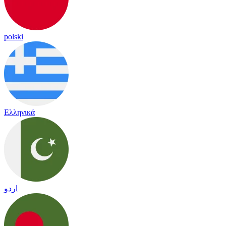
polski
Ελληνικά
اردو