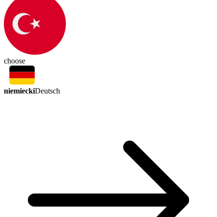
choose
niemiecki
Deutsch