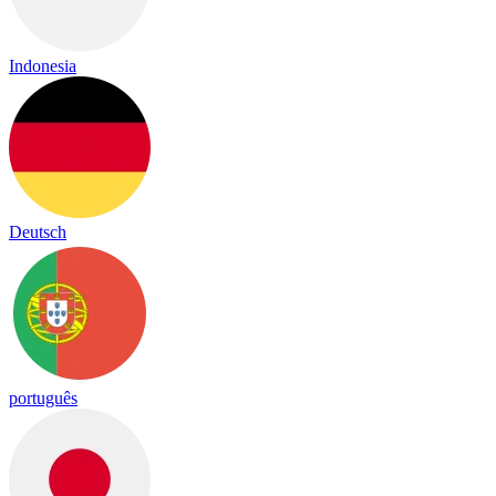
Indonesia
Deutsch
português