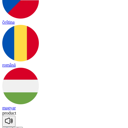
čeština
română
magyar
pro
duct