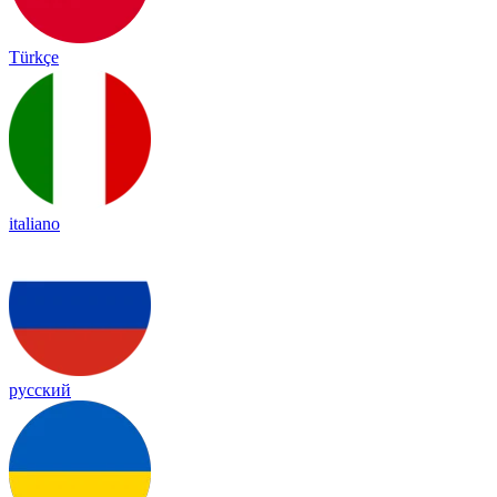
Türkçe
italiano
русский