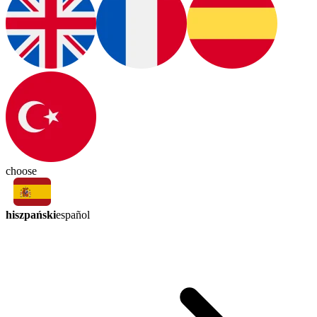
choose
hiszpański
español