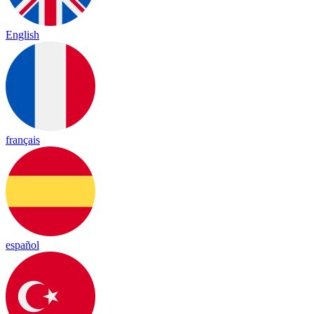
English
français
español