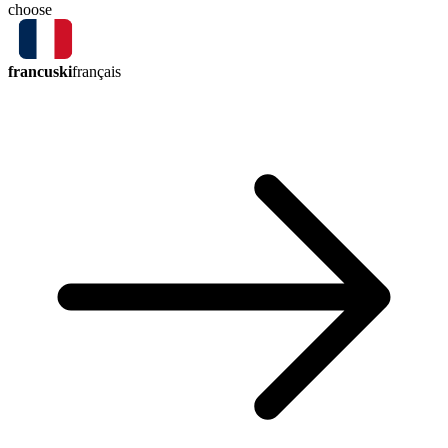
choose
francuski
français