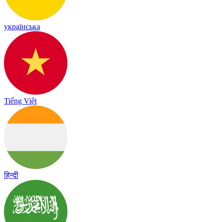
українська
Tiếng Việt
हिन्दी