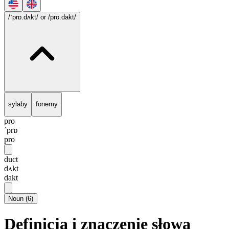
/ˈprɒ.dʌkt/
or /pro.dakt/
sylaby
fonemy
pro
ˈprɒ
pro
duct
dʌkt
dakt
Noun
(
6
)
Definicja i znaczenie słowa