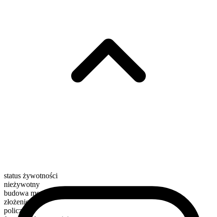
status żywotności
nieżywotny
budowa morfologiczna
złożenie
policzalny