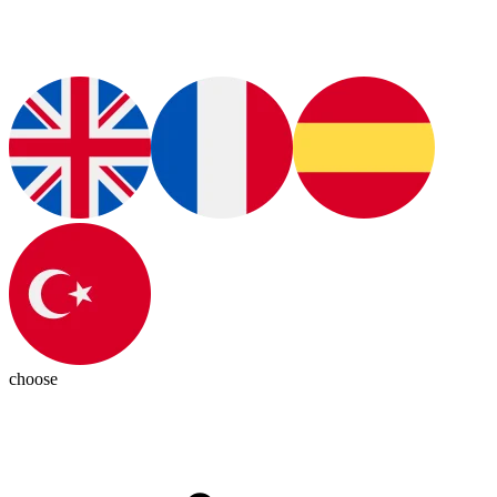
choose